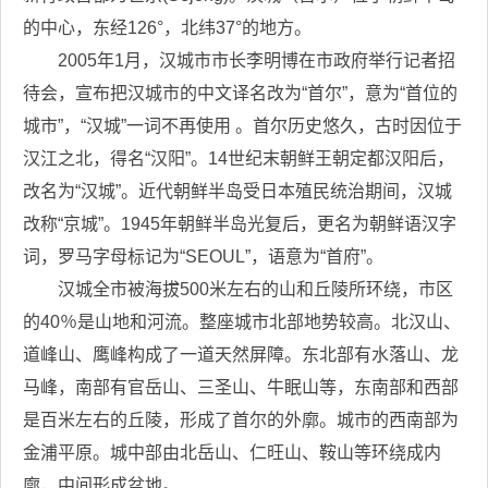
的中心，东经126°，北纬37°的地方。
2005年1月，汉城市市长李明博在市政府举行记者招
待会，宣布把汉城市的中文译名改为“首尔”，意为“首位的
城市”，“汉城”一词不再使用 。首尔历史悠久，古时因位于
汉江之北，得名“汉阳”。14世纪末朝鲜王朝定都汉阳后，
改名为“汉城”。近代朝鲜半岛受日本殖民统治期间，汉城
改称“京城”。1945年朝鲜半岛光复后，更名为朝鲜语汉字
词，罗马字母标记为“SEOUL”，语意为“首府”。
汉城全市被海拔500米左右的山和丘陵所环绕，市区
的40％是山地和河流。整座城市北部地势较高。北汉山、
道峰山、鹰峰构成了一道天然屏障。东北部有水落山、龙
马峰，南部有官岳山、三圣山、牛眠山等，东南部和西部
是百米左右的丘陵，形成了首尔的外廓。城市的西南部为
金浦平原。城中部由北岳山、仁旺山、鞍山等环绕成内
廓，中间形成盆地。