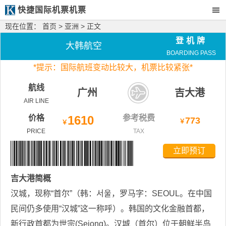
快捷国际机票机票
现在位置：
首页
>
亚洲
> 正文
登机牌
大韩航空
BOARDING PASS
*
提示：国际航班变动比较大，
机票比较紧张*
航线
广州
吉大港
AIR LINE
价格
1610
参考税费
773
￥
￥
PRICE
TAX
立即预订
吉大港
简概
汉城，现称“首尔”（韩：서울，罗马字：SEOUL。在中国
民间仍多使用“汉城”这一称呼）。韩国的文化金融首都，
新行政首都为世宗(Sejong)。汉城（首尔）位于朝鲜半岛