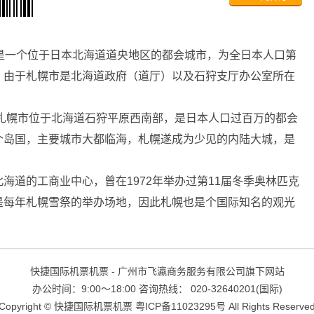
ろし是一个位于日本北海道道央地区的都会城市，为全日本人口第
。由于札幌市是北海道政府（道厅）以及石狩支厅办公室所在
”。札幌市位于北海道石狩平原西南部，是日本人口过百万的都会
个岛国，主要城市大都临海，札幌遂成为少见的内陆大城，是
道的工商业中心，曾在1972年举办过第11届冬季奥林匹克
是每年札幌雪祭的举办场地，因此札幌也是个国际知名的观光
快捷国际机票机票 - 广州市飞瀛商务服务有限公司旗下网站
办公时间：9:00～18:00 咨询热线： 020-32640201(国际)
Copyright ©
快捷国际机票机票
粤ICP备11023295号
All Rights Reserve