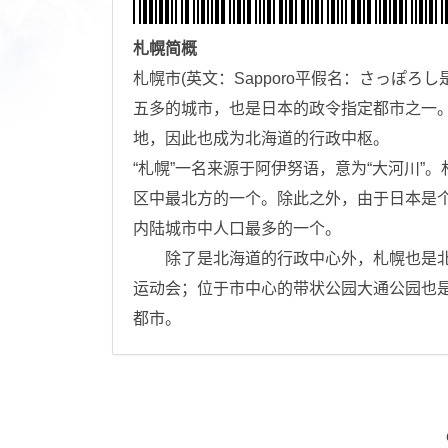
札幌
简概
札幌市(英文：Sapporo平假名：さっぽ
五多的城市，也是日本的政令指定都市之一
地，因此也成为北海道的行政中枢。
“札幌”一名来源于阿伊努语，意为“大河川
区中最北方的一个。除此之外，由于日本是
内陆城市中人口最多的一个。
除了是北海道的行政中心外，札幌也是北海
运动会；位于市中心的带状公园大通公园也
都市。