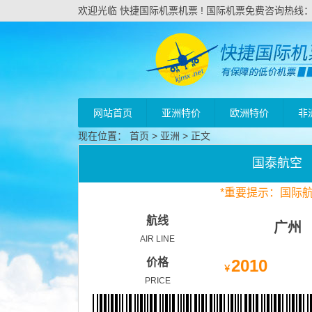
欢迎光临 快捷国际机票机票 ! 国际机票免费咨询热线：020
网站首页
亚洲特价
欧洲特价
非
现在位置：
首页
>
亚洲
> 正文
国泰航空
*
重要
提示：国际
航线
广州
AIR LINE
价格
2010
￥
PRICE