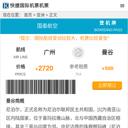
快捷国际机票机票
现在位置：
首页
>
亚洲
> 正文
登机牌
国泰航空
BOARDING PASS
*
提示：国际航班变动比较大，
机票比较紧张*
航线
广州
曼谷
AIR LINE
价格
2720
参考税费
500
￥
￥
PRICE
TAX
立即预订
曼谷
简概
尼泊尔，正式名称为尼泊尔联邦民主共和国，[1]为南亚山
区内陆国家，位于喜玛拉雅山脉，北与中国西藏自治区相
接，其余三面与印度为邻。中尼边界的珠穆朗玛峰（尼泊