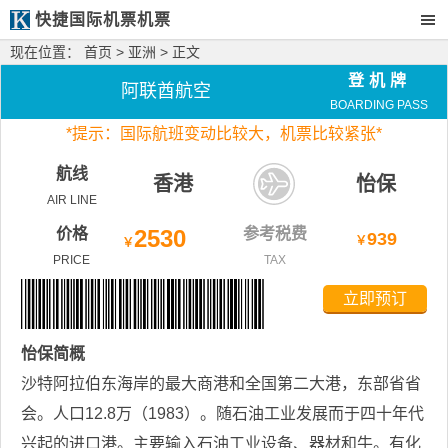
快捷国际机票机票
现在位置：
首页
>
亚洲
> 正文
登机牌
阿联酋航空
BOARDING PASS
*
提示：国际航班变动比较大，
机票比较紧张*
航线
香港
怡保
AIR LINE
价格
2530
参考税费
939
￥
￥
PRICE
TAX
立即预订
怡保
简概
沙特阿拉伯东海岸的最大商港和全国第二大港，东部省省
会。人口12.8万（1983）。随石油工业发展而于四十年代
兴起的进口港。主要输入石油工业设备、器材和牛。有化