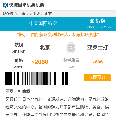
快捷国际机票机票
现在位置：
首页
>
亚洲
> 正文
登机牌
中国国际航空
BOARDING PASS
*
提示：国际航班变动比较大，
机票比较紧张*
航线
北京
亚罗士打
AIR LINE
价格
2060
参考税费
606
￥
￥
PRICE
TAX
立即预订
亚罗士打
简概
冈县位于日本北九州，交通发达，充满活力，是九州政治
经济文化的中心。福冈的魅力除了都市里购物，美食，娱
乐之外，还能享受到周围富饶的自然景色和温泉。福冈特