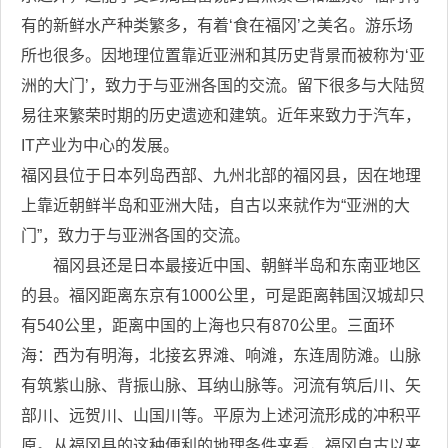
有的新鲜水产种类繁多，有着‘食在福冈’之美名。游乐场
所也很多。因地理位置靠近亚洲和其历史背景而被称为‘亚
洲的大门’，致力于与亚洲各国的交流。留下很多与大陆贸
易往来繁荣时期的历史遗迹和建筑。近年来致力于汽车，
IT产业为中心的发展。
福冈县位于日本列岛西部、九州北部的福冈县，因在地理
上靠近朝鲜半岛和亚洲大陆，自古以来就作为“亚洲的大
门”，致力于与亚洲各国的交流。
福冈县还是日本最接近中国、朝鲜半岛和东南亚地区
的县。福冈距离东京有1000公里，可是距离韩国汉城却只
有540公里，距离中国的上海也只有870公里。三面环
海：西为有明海，北接玄界滩、响滩，东连周防滩。山脉
有筑紫山脉、背振山脉、耳纳山脉等。河流有筑后川、矢
部川、远贺川、山国川等。平原为上述河流形成的冲积平
原。从福冈县的这种便利的地理条件来看，福冈自古以来