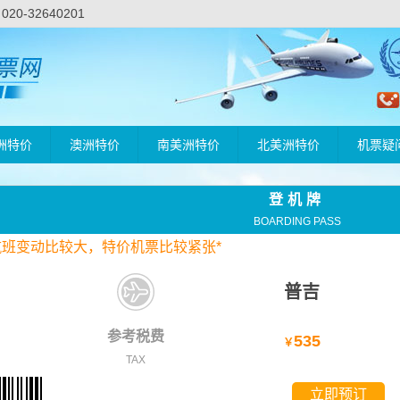
-32640201
洲特价
澳洲特价
南美洲特价
北美洲特价
机票疑
登机牌
BOARDING PASS
航班变动比较大，
特价
机票比较紧张*
普吉
参考税费
535
￥
TAX
立即预订