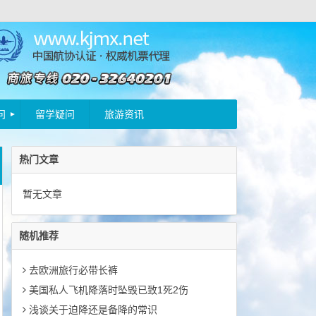
问
留学疑问
旅游资讯
热门文章
暂无文章
随机推荐
去欧洲旅行必带长裤
美国私人飞机降落时坠毁已致1死2伤
浅谈关于迫降还是备降的常识