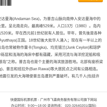
海(Andaman Sea)，为普吉山脉向南伸入安达曼海中的
公里。呈北南走向，最高峰529米。人口13万（1980）。岛内
520米。早在西元前1世纪就有人居住。早年，曾先後是各种
yutthaya)王国。18世纪後大批华人涌入；现在有一半以上的
称作童卡(Tongka)、均克锡兰(Junk Ceylon)和琼萨
低地的砂砾层和浅海的海床中都有蕴藏，采用河流与海洋挖泥船和吸
银岛”之称。普吉岛也是个主要的海滨旅游胜地。北部有座桥梁
)、普吉和班拉外(Ban Rawai)等大居民点之间有公路相连。
底地震引发的大海啸使普吉岛遭到严重破坏。有几千人(包括许
快捷国际机票机票 - 广州市飞瀛商务服务有限公司旗下网站
办公时间：9:00～18:00 咨询热线： 020-32640201(国际)