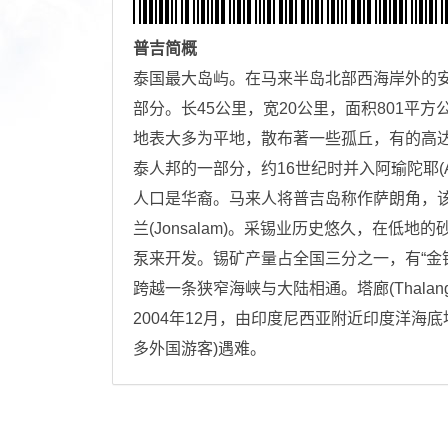
普吉
简概
泰国最大岛屿。在马来半岛北部西海岸外的安达曼
部分。长45公里，宽20公里，面积801平方
地表大多为平地，散布著一些孤丘，有的高达
泰人邦的一部分，约16世纪时并入阿瑜陀耶(A
人口是华裔。马来人将普吉岛称作萨朗角，该岛也常被
兰(Jonsalam)。采锡业历史悠久，在
泵来开发。锡矿产量占全国三分之一，有“金
跨越一条狭窄海峡与大陆相通。塔廊(Thalang
2004年12月，由印度尼西亚附近印度洋海
多外国游客)遇难。