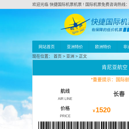
欢迎光临 快捷国际机票机票 ! 国际机票免费咨询热线：020
网站首页
亚洲特价
欧洲特价
非
现在位置：
首页
>
亚洲
> 正文
肯尼亚航空
*
重要
提示：国际
航线
长春
AIR LINE
价格
1520
￥
PRICE