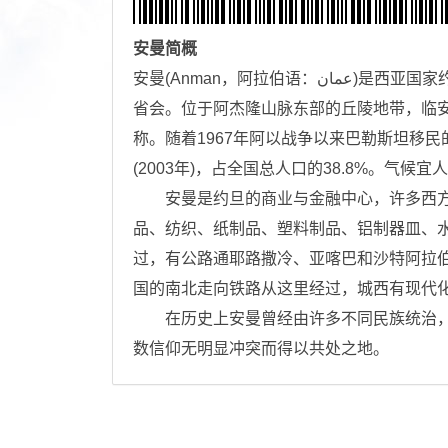
安曼
简概
安曼(Anman，阿拉伯语：عمان‎)是西亚国家约旦的首都，位于该国北部，为约旦全国最大的城市，安曼省
省会。位于阿杰隆山脉东部的丘陵地带，临安
称。随着1967年阿以战争以来巴勒斯坦移民
(2003年)，占全国总人口的38.8%。气候宜人
安曼是约旦的商业与金融中心，许多西方
品、纺织、纸制品、塑料制品、铝制器皿、
过，有公路通耶路撒冷、亚喀巴和沙特阿拉
国的南北走向铁路从这里经过，城西有现代化
在历史上安曼曾经由许多不同民族统治，
数信仰无明显冲突而得以共处之地。