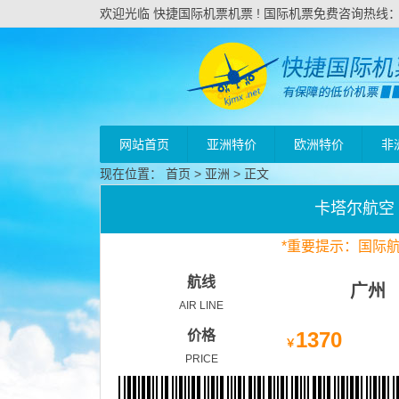
欢迎光临 快捷国际机票机票 ! 国际机票免费咨询热线：020
网站首页
亚洲特价
欧洲特价
非
现在位置：
首页
>
亚洲
> 正文
卡塔尔航空
*
重要
提示：国际
航线
广州
AIR LINE
价格
1370
￥
PRICE