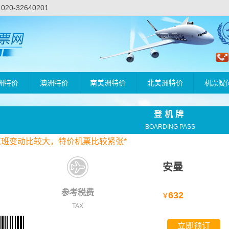
-32640201
洲特价
澳洲特价
南美洲特价
北美洲特价
机票疑
登机牌
BOARDING PASS
航班变动比较大，
特价
机票比较紧张*
安曼
参考税费
632
￥
TAX
立即预订