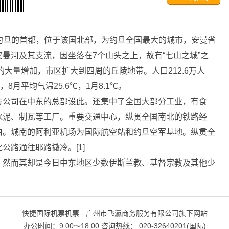
曼河及其支流，因坐落在7个山头之上，故有“七山之城”之
的大量增加，市区扩大到四周的丘陵地带。人口212.6万人
，8月平均气温25.6℃，1月8.1℃。
公司在中东的总部设此。还集中了全国大部分工业，有食
水泥、制瓦等工厂。重要交通中心，纵贯全国南北的铁路经
伯。城南的阿利亚机场为国际航空站和约旦空军基地。纵贯全
公路通往耶路撒冷。[1]
然而其却是今日中东地区少数伊斯兰教、基督宗教及其他少
快捷国际机票机票 - 广州市飞瀛商务服务有限公司旗下网站
办公时间：9:00～18:00 咨询热线： 020-32640201(国际)