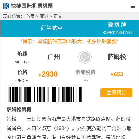
快捷国际机票机票
现在位置：
首页
>
亚洲
> 正文
登机牌
荷兰航空
BOARDING PASS
*
提示：国际航班变动比较大，
机票比较紧张*
航线
广州
萨姆松
AIR LINE
价格
2930
参考税费
653
￥
￥
PRICE
TAX
立即预订
萨姆松
简概
姆松 土耳其黑海沿岸最大港市与铁路终点站。萨姆松
省省会。人口14.5万（1984）。处在克孜勒河三角洲与耶
席尔河三角洲之间。港口良好并有天然屏障。是当地烟