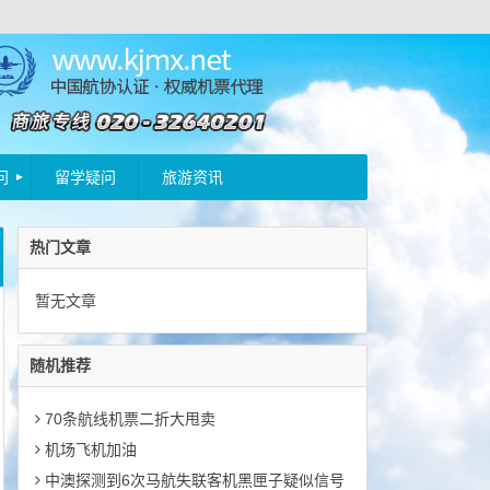
问
留学疑问
旅游资讯
热门文章
暂无文章
随机推荐
70条航线机票二折大甩卖
机场飞机加油
中澳探测到6次马航失联客机黑匣子疑似信号