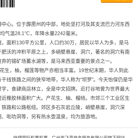
通中心。位于霹雳州的中部，地处坚打河及其支流巴力河东西
气温28.1°C，年降水量2242毫米。
面积130平方公里，人口约30万，居民以华人为多，是马
于肥沃的冲积平原之上，多峭壁悬崖、洞穴，著名的洞穴有南
废弃的锡矿场蓄水湖等，是马来西亚重要的景点之一。
花生，柚，榴莲等物产亦相当丰富。19世纪末期，华人到此
干线铁路之间的狭窄地带，华人称为“坝罗”。今天怡保仍是华
屋宇，食肆商店林立，全是中文招牌。近打谷地曾为世界最大
附近橡胶林面积广大。产花生、柚、榴梿。市郊三个工业区生
。铁路和公路枢纽。郊区多石灰岩丘陵，峭壁悬崖，洞穴深
洞、吡叻洞等，另有热水壶温泉，均为旅游地。
快捷国际机票机票 - 广州市飞瀛商务服务有限公司旗下网站