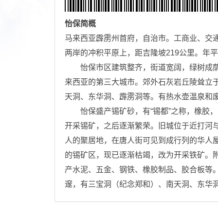
怡保
简概
马来西亚霹雳州首府，自治市。工商业、交
两岸的冲积平原上，距吉隆坡219公里。年平均
怡保市区建筑整齐，街道宽阔，绿树成荫，
来西亚的第三大城市。郊外石灰岩丘陵耸立
天洞、东华洞、霹雳洞等。有热水壶温泉和
怡保盛产锡矿砂，有“锡都”之称，橡胶，
开采锡矿，之后逐渐繁荣。旧城位于近打河与
人的聚居地，在唐人街可见到成行列的华人
的锡矿区，现已逐渐枯竭，改为开采铁矿。
产水泥、五金、钢铁、橡胶制品、胶合板等
邃，有三宝洞（纪念郑和）、南天洞、东华