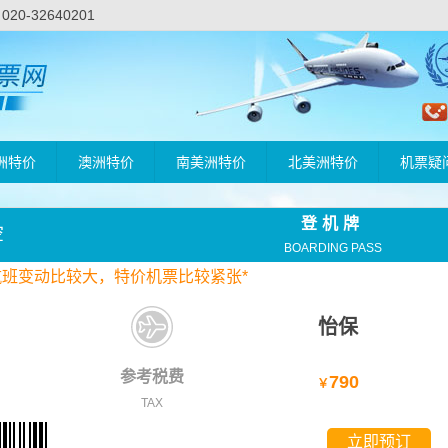
-32640201
洲特价
澳洲特价
南美洲特价
北美洲特价
机票疑
登机牌
空
BOARDING PASS
航班变动比较大，
特价
机票比较紧张*
怡保
参考税费
790
￥
TAX
立即预订