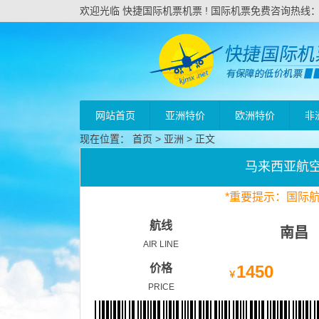
欢迎光临 快捷国际机票机票 ! 国际机票免费咨询热线：020
网站首页
亚洲特价
欧洲特价
非
现在位置：
首页
>
亚洲
> 正文
马来西亚航
*
重要
提示：国际
航线
南昌
AIR LINE
价格
1450
￥
PRICE