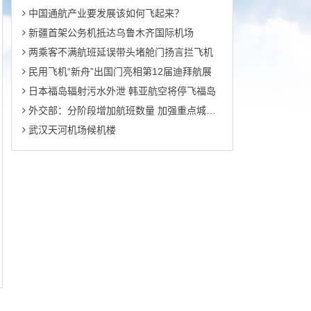
中国通航产业要发展该如何飞起来？
新疆首架公务机抵达乌鲁木齐国际机场
两乘客不满航班延误带头堵舱门扬言拦飞机
民用飞机“新舟”出国门亮相第12届迪拜航展
日本福岛辐射污水外泄 韩亚航空将停飞福岛
外交部：分阶段增加航班数量 加强重点城市航班接收能力建设
武汉天河机场候机楼