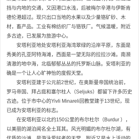
挡与内地的交通，又因港口水浅，后被梅尔辛港与伊斯肯
德伦港超过。现只出口当地的水果以及少量铬矿砂、木
材，畜产品。工业有棉纺织厂与铬铁厂。气候温暖，附近
多古迹，已发展为旅游中心。
安塔利亚地处安塔利亚海湾翠绿的沿岸平原，东面是
秀美的孔亚阿特海滩，西面是一望无际的拉拉沙滩。南濒
清澈的地中海，北临郁郁丛丛的托罗斯山脉。安塔利亚的
确是一个让人心旷神怡的度假天堂。
安塔利亚建于公元前2世纪，在奥斯曼帝国统治前，
罗马帝国、拜占庭和塞尔柱人（Seljuks）都留下许多历史
古迹。位于市中心的Yivli Minareli回教堂建于13世纪，现
已成为安塔利亚的标志。
在安塔利亚以北约150公里的布尔杜尔（Burdur ），
以美丽的湖泊闻名全土耳其。风光明媚的布尔杜尔湖，有
优质的沙滩，是游泳爱好者的天堂，附近又是水上活动的