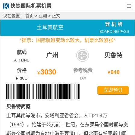
快捷国际机票机票
现在位置：
首页
>
亚洲
> 正文
登机牌
土耳其航空
BOARDING PASS
*
提示：国际航班变动比较大，
机票比较紧张*
航线
广州
贝鲁特
AIR LINE
价格
3030
参考税费
948
￥
￥
PRICE
TAX
立即预订
贝鲁特
简概
土耳其南岸港市，安塔利亚省省会。人口21.4万
（1984）。始建于公元前二世纪，在东罗马帝国时期与奥
斯曼帝国时期为东地中海重要港口。但北面有托罗斯山阻