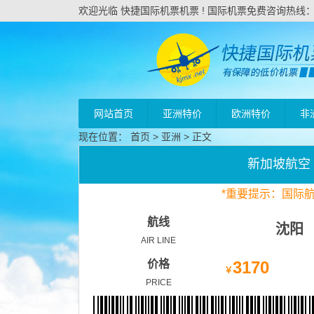
欢迎光临 快捷国际机票机票 ! 国际机票免费咨询热线：020
网站首页
亚洲特价
欧洲特价
非
现在位置：
首页
>
亚洲
> 正文
新加坡航空
*
重要
提示：国际
航线
沈阳
AIR LINE
价格
3170
￥
PRICE