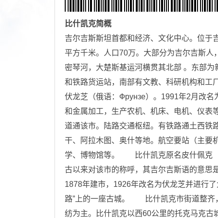
比什凯克
简概
吉尔吉斯斯坦首都和经济、文化中心。位于吉尔
平方千米。人口70万。大部分为吉尔吉斯人
密琴河，大楚斯基运河横贯其北部 。东部为
和铁路货运站，南部有文教、科研机构和工厂。
伏龙芝（俄语：Фрунзе）。1991年2
和金属加工，生产农机、机床、电机、仪表
道通该市。陆路交通枢纽。有铁路通土西铁
干、阿拉木图、奥什等地。航空要站（主要
学、博物馆等。 比什凯克原名皮什佩克（或
古以来对该市的称呼，其吉尔吉斯语的意思是
1878年建市，1926年改名为伏龙芝并进行
路”上的一座古城。 比什凯克市街道整齐
纺为主。比什凯克以西60公里的托克马克古