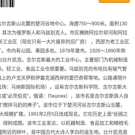
吉斯山北麓的楚河谷地中心。海拔750～900米。面积130
，其次为俄罗斯人和乌兹别克人。市区横跨阿拉尔却河和阿拉
新工业区（现在只有一大片废弃的旧厂房） ，西部为老工业区
市内有公园、果园多处。1878年建市。1926～1990年称
月改名为比什凯克。吉尔吉斯最大的工业中心，主要部门为机械制造
等。轻工业、食品工业也很重要。乌兹别克的布哈拉有输气管
路上的卢戈沃伊和伊塞克湖西岸的雷巴奇耶等地。公路通塔什
机场：马纳斯国际机场）。设有吉尔吉斯科学院、吉尔吉斯大
“必茨伯克”，俄语：Пишпек），该市名是吉尔吉斯族人自
“搅拌马奶的捧子”。该市位于下楚河河谷吉尔吉斯山北麓，
了大规模扩建。1991年2月5日改成现名。它在历史上是“丝绸之
，绿树成荫。该市工业发达，以机器制造、食品加工和精梳毛
城附近的碎叶，是中国古代大诗人李白的诞生地。比什凯克是