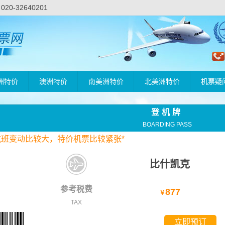
-32640201
洲特价
澳洲特价
南美洲特价
北美洲特价
机票疑
登机牌
BOARDING PASS
航班变动比较大，
特价
机票比较紧张*
比什凯克
参考税费
877
￥
TAX
立即预订