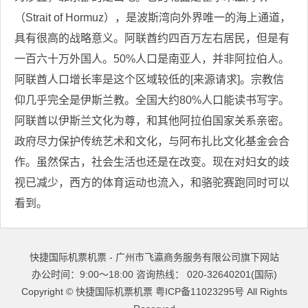
（Strait of Hormuz），是波斯湾向外界唯一的海上通道，
具有很高的战略意义。阿联酋约四百万左右居民，但是有
一百六十万外国人。50%人口是南亚人，并非阿拉伯人。
阿联酋人口增长率是这个区域较低的[来源请求]。宗教信
仰几乎完全是伊斯兰教。全国大约80%人口能读书写字。
阿联酋以伊斯兰文化为尊，和其他阿拉伯国家关系亲密。
政府尽力保护传统艺术和文化，与阿布扎比文化基金会合
作。虽然保古，社会生活也还是在改变。现在对妇女的歧
视已减少，西方的体育运动也流入，和骆驼赛跑同时可以
看到。
快捷国际机票机票 - 广州市飞瀛商务服务有限公司旗下网站
办公时间：9:00～18:00 咨询热线： 020-32640201(国际)
Copyright ©
快捷国际机票机票
粤ICP备11023295号
All Rights