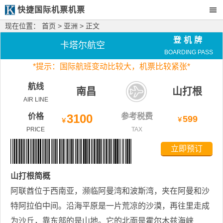
快捷国际机票机票
现在位置：
首页
>
亚洲
> 正文
登机牌
卡塔尔航空
BOARDING PASS
*
提示：国际航班变动比较大，
机票比较紧张*
航线
南昌
山打根
AIR LINE
价格
3100
参考税费
599
￥
￥
PRICE
TAX
立即预订
山打根
简概
阿联酋位于西南亚，濒临阿曼湾和波斯湾，夹在阿曼和沙
特阿拉伯中间。沿海平原是一片荒凉的沙漠，再往里走成
为沙丘，靠东部的是山地。它的北面是霍尔木兹海峡