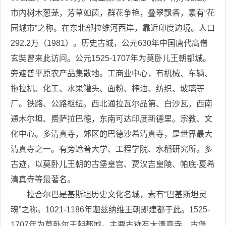
市内树木葱茏，芳草如茵，群花争艳，叠翠飘香，素有“花
园城市”之称。在东北部拉维河西岸，靠近印度边境。人口
292.2万（1981）。历史古城，公元630年中国唐代高僧
玄奘曾来此访问。公元1525-1707年为莫卧儿王朝都城。
旁遮普平原农产品集散地。工商业中心，有机械、车辆、
拖拉机、化工、水果罐头、面粉、榨油、纺织、玻璃等
厂。铁路、公路枢纽。西北通拉瓦尔品第、白沙瓦，西南
通木尔坦、费萨拉巴德，东南可达印度新德里。宗教、文
化中心。多清真寺，郊区的巴德沙希清真寺，是世界最大
清真寺之一。有旁遮普大学、工程学院、水稻研究所。多
古迹，以莫卧儿王朝的古堡皇宫、贾汉吉皇陵、帕底·夏希
清真寺等最著名。
拉合尔巴是基斯坦历史文化名城，素有“巴基斯坦灵
魂”之称。1021-1186年迦兹纳维王朝即建都于此。1525-
1707年为莫卧尔王朝都城。主要古迹有大清真寺、古堡、