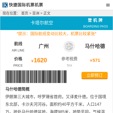
快捷国际机票机票
现在位置：
首页
>
亚洲
> 正文
登机牌
卡塔尔航空
BOARDING PASS
*
提示：国际航班变动比较大，
机票比较紧张*
航线
广州
马什哈德
AIR LINE
价格
1620
参考税费
571
￥
￥
PRICE
TAX
立即预订
马什哈德
简概
伊朗第三大城市，呼罗珊省首府。又译麦什德。位于国境
东北部，卡沙夫河河谷。面积约40平方千米，人口147
万。地处马什哈德盆地，海拔985米，地势平坦。气候温