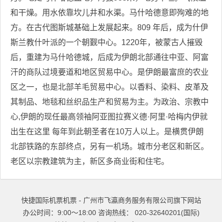
和干燥。用水依靠坎儿井和水渠。马什哈德意即殉难的地
方。在古代图斯城基础上发展起来。809 年后，成为什伊
斯兰教什叶派的一个朝觐中心。1220年，被蒙古人摧毁
后，重建为马什哈德城，后成为伊朗北部通往中亚、阿富
汗的商队过境要道和地区贸易中心。是伊朗最富庶的农业
区之一，也是北部羊毛贸易中心。以香料、染料、皮革及
其制品、地毯和丝织品生产和贸易为主。为政治、宗教中
心,伊朗的现任最高领袖阿亚图拉赛义德·阿里·哈梅内伊就
出生在这里 每年到此朝圣者在10万人以上。是横贯伊朗
北部铁路的东部终点，另有一机场。城市分老区和新区。
老区以宗教建筑为主，新区多商业街和住宅。
快捷国际机票机票 - 广州市飞瀛商务服务有限公司旗下网站
办公时间：9:00～18:00 咨询热线： 020-32640201(国际)