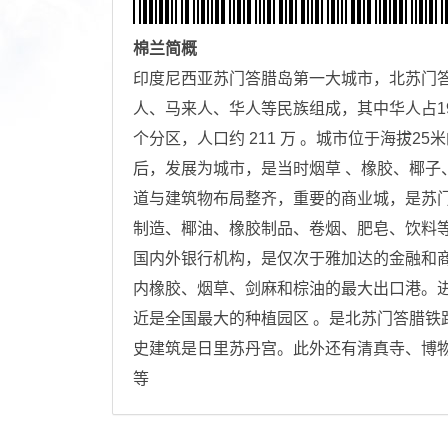
棉兰
简概
印度尼西亚苏门答腊岛第一大城市，北苏门
人、马来人、华人等民族组成，其中华人占19
个分区，人口约 211 万 。城市位于海拔
后，发展为城市，是当时烟草 、橡胶、椰子
道与建筑物布局整齐，重要的商业城，是苏
制造、椰油、橡胶制品、卷烟、肥皂、饮料
国内外银行机构，是仅次于雅加达的金融和
内橡胶、烟草、剑麻和棕油的最大出口港。
近是全国最大的种植园区 。是北苏门答腊铁
史建筑是日里苏丹宫。此外还有清真寺、博
等