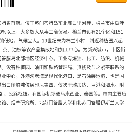
答腊省首府。位于苏门答腊岛东北部日里河畔，棉兰市由瓜哇
%以上，大多数人从事工商贸易。棉兰市设有21个区和151
25米的低地，气候宜人。19世纪末为棉兰小村，附近种植园兴起
、茶、油棕等农产品集散地和加工中心。为新兴城市，市区街
门答腊岛北部地区经济中心。工业有炼油、化工、纺织、机械
等。设有种植园、油田和铁路管理局、货栈及与之紧密联系的
商业中心。外港勿老湾是现代化港口，是石油装运港，也是国
进出口船舶吨位居印尼第四，仅次于雅加达、巨港和泗水。附
路 、公路枢纽。有国际机场通马来西亚、泰国等。市内主要历
物馆、烟草研究所、北苏门答腊大学和北苏门答腊伊斯兰大学
快捷国际机票机票 - 广州市飞瀛商务服务有限公司旗下网站