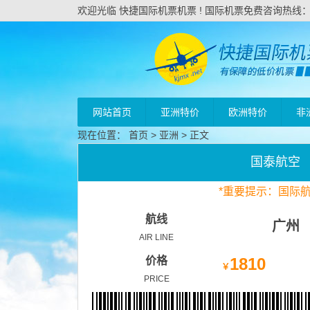
欢迎光临 快捷国际机票机票 ! 国际机票免费咨询热线：020
网站首页
亚洲特价
欧洲特价
非
现在位置：
首页
>
亚洲
> 正文
国泰航空
*
重要
提示：国际
航线
广州
AIR LINE
价格
1810
￥
PRICE