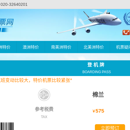
-32640201
洲特价
澳洲特价
南美洲特价
北美洲特价
机票疑
登机牌
BOARDING PASS
航班变动比较大，
特价
机票比较紧张*
棉兰
参考税费
575
￥
TAX
立即预订