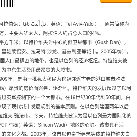
5万，主要为犹太人，阿拉伯人约占总人口的4%。
方千米；以特拉维夫为中心的但卫星都市（Gush Dan），
里雄莱锡安、拉马特-沙龙、赫兹利亚等城市。2005年统计，
该国人口最稠密的地带，也是以色列的经济枢纽。特拉维夫被
列为中东生活费用最昂贵的大城市。
09年，是由一批犹太移民为逃避邻近古老的港口城市雅法
坦英军控制下的一个大都市。在19世纪30年代到50年间，白
体现了现代城市发展规划的基本原则。在以色列建国两年以后
特拉维夫-雅法市。今天，特拉维夫被认为是以色列最为国际化的
的文化之都。2003年，该市以包豪斯建筑铸成的特拉维夫白