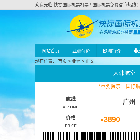
欢迎光临 快捷国际机票机票 ! 国际机票免费咨询热线：020
网站首页
亚洲特价
欧洲特价
非
现在位置：
首页
>
亚洲
> 正文
大韩航空
*
重要
提示：国际
航线
广州
AIR LINE
价格
3890
￥
PRICE