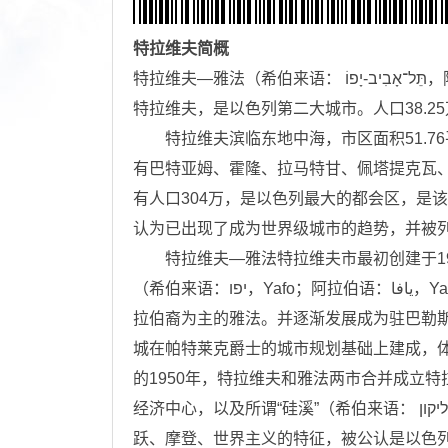
特拉维夫
简概
特拉维夫—雅法（希伯来语： תֵּל־אָבִיב-יָפוֹ，阿拉伯语：تَلْ أَبِيبْ يَافَا，英语：Tel Aviv-Yafo ），通常简称为
特拉维夫，是以色列第二大城市。人口38.2
特拉维夫滨临东地中海，市区面积51.76平
有巴特亚姆、霍隆、拉马特甘、佩塔提克瓦、
有人口304万，是以色列最大的都会区，是
认为已出现了成为世界级城市的趋势，并被
特拉维夫—雅法特拉维夫市最初创建于19
（希伯来语：יפו‎，Yafo；阿拉伯语：يافا，Yafa）昂贵的房价而兴建，逐渐地，特拉维夫的发展超过了以阿
拉伯裔为主的雅法。并逐渐发展成为驻巴勒斯
城在帕特莱克爵士的城市规划基础上建成，
的1950年，特拉维夫和雅法两市合并成立
经济中心，以及所谓“硅溪”（希伯来语： וואדי הסיליקון‎；英语：Silicon Wadi）地区的心脏。该市具有活
跃、摩登、世界主义的特征，被公认是以色列