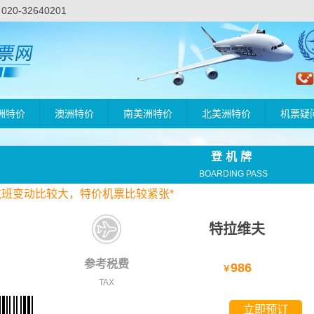
-32640201
洲特价
澳洲特价
南美洲特价
北美洲特价
机票疑
登机牌
BOARDING PASS
航班变动比较大，
特价
机票比较紧张*
特拉维夫
参考税费
986
￥
TAX
立即预订