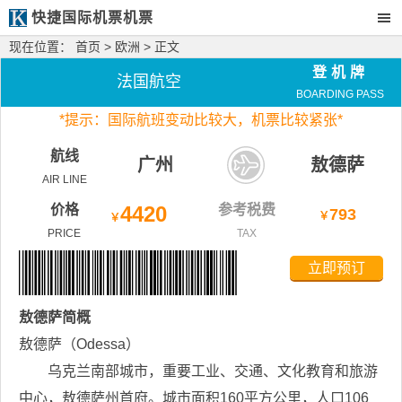
快捷国际机票机票
现在位置：
首页
>
欧洲
> 正文
登机牌
法国航空
BOARDING PASS
*
提示：国际航班变动比较大，
机票比较紧张*
航线
广州
敖德萨
AIR LINE
价格
4420
参考税费
793
￥
￥
PRICE
TAX
立即预订
敖德萨
简概
敖德萨（Odessa）
乌克兰南部城市，重要工业、交通、文化教育和旅游
中心，敖德萨州首府。城市面积160平方公里，人口106