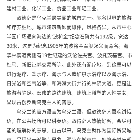
建材工业、化学工业、食品工业和轻工业。
敖德萨是乌克兰最美丽的城市之一。驰名世界的旅游
和疗养胜地。城市建筑新颖而雄伟，风格各异。从市中心
半圆广场通向海边的“波将金”纪念石阶共有192级，宽达
30米，这是为纪念1905年的波将金军舰起义而命名。海
滨林荫道两侧有19世纪建的沃伦佐夫宫、波托茨基宫、市
杜马、新旧证券交易所等。此外还有泥疗地，到这里可以
进行泥疗、盐水疗、海水与人造矿泉水浴疗以及海水浴、
日光浴和空气浴等。和海港大街并行的林阴大道，更是让
旅游者驻足。宏伟的路边建筑，建筑上雕塑的人性美女，
显现古俄罗斯乌克兰人的智慧。
乌克兰的官方语言为乌克兰语，但敖德萨人喜欢讲俄
语，在公共场所可以讲英语。敖得萨人热情好客，会尽可
能的理解你的意思。自古以来，乌克兰就作为国际贸易城
市，呈现出一派繁荣景象，漫步在城市中，您将全然忘却