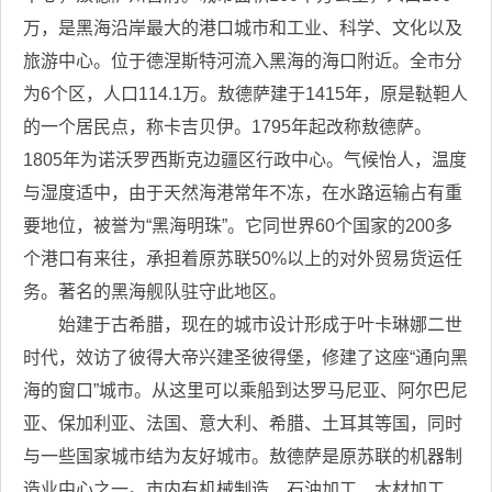
万，是黑海沿岸最大的港口城市和工业、科学、文化以及
旅游中心。位于德涅斯特河流入黑海的海口附近。全市分
为6个区，人口114.1万。敖德萨建于1415年，原是鞑靼人
的一个居民点，称卡吉贝伊。1795年起改称敖德萨。
1805年为诺沃罗西斯克边疆区行政中心。气候怡人，温度
与湿度适中，由于天然海港常年不冻，在水路运输占有重
要地位，被誉为“黑海明珠”。它同世界60个国家的200多
个港口有来往，承担着原苏联50%以上的对外贸易货运任
务。著名的黑海舰队驻守此地区。
始建于古希腊，现在的城市设计形成于叶卡琳娜二世
时代，效访了彼得大帝兴建圣彼得堡，修建了这座“通向黑
海的窗口”城市。从这里可以乘船到达罗马尼亚、阿尔巴尼
亚、保加利亚、法国、意大利、希腊、土耳其等国，同时
与一些国家城市结为友好城市。敖德萨是原苏联的机器制
造业中心之一。市内有机械制造、石油加工、木材加工、