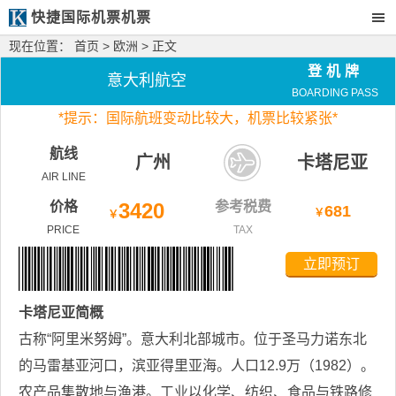
快捷国际机票机票
现在位置：
首页
>
欧洲
> 正文
登机牌
意大利航空
BOARDING PASS
*
提示：国际航班变动比较大，
机票比较紧张*
航线
广州
卡塔尼亚
AIR LINE
价格
3420
参考税费
681
￥
￥
PRICE
TAX
立即预订
卡塔尼亚
简概
古称“阿里米努姆”。意大利北部城市。位于圣马力诺东北
的马雷基亚河口，滨亚得里亚海。人口12.9万（1982）。
农产品集散地与渔港。工业以化学、纺织、食品与铁路修