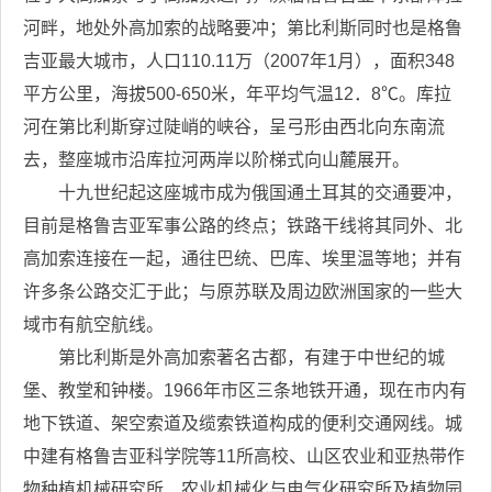
河畔，地处外高加索的战略要冲；第比利斯同时也是格鲁
吉亚最大城市，人口110.11万（2007年1月），面积348
平方公里，海拔500-650米，年平均气温12．8℃。库拉
河在第比利斯穿过陡峭的峡谷，呈弓形由西北向东南流
去，整座城市沿库拉河两岸以阶梯式向山麓展开。
十九世纪起这座城市成为俄国通土耳其的交通要冲，
目前是格鲁吉亚军事公路的终点；铁路干线将其同外、北
高加索连接在一起，通往巴统、巴库、埃里温等地；并有
许多条公路交汇于此；与原苏联及周边欧洲国家的一些大
域市有航空航线。
第比利斯是外高加索著名古都，有建于中世纪的城
堡、教堂和钟楼。1966年市区三条地铁开通，现在市内有
地下铁道、架空索道及缆索铁道构成的便利交通网线。城
中建有格鲁吉亚科学院等11所高校、山区农业和亚热带作
物种植机械研究所、农业机械化与电气化研究所及植物园