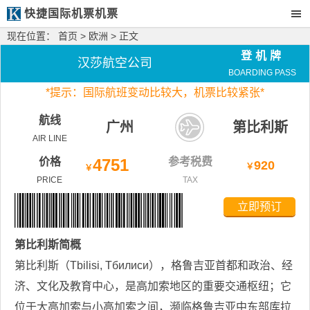
快捷国际机票机票
现在位置：
首页
>
欧洲
> 正文
登机牌
汉莎航空公司
BOARDING PASS
*
提示：国际航班变动比较大，
机票比较紧张*
航线
广州
第比利斯
AIR LINE
价格
4751
参考税费
920
￥
￥
PRICE
TAX
立即预订
第比利斯
简概
第比利斯（Tbilisi, Тбилиси），格鲁吉亚首都和政治、经
济、文化及教育中心，是高加索地区的重要交通枢纽；它
位于大高加索与小高加索之间，濒临格鲁吉亚中东部库拉