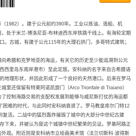
万（1982）。建于公元前约390年。工业以炼油、造船、机
，处于米兰-博洛尼亚-布林迪西东岸铁路干线上。有海轮定期
港口。古城，有建于公元115年的大理石拱门，多哥特式建筑；
通向希腊和克罗地亚的海运，有关它的历史至少能追溯到公元
（西西里岛东南岸港市）至此定居。安科纳的名字来自古希腊语
里的地理形状，并因此形成了一个良好的天然港口。后来在罗马
有特莱阿诺凯旋门（Arco Trionfale di Traiano）
为了控制海路交易的支配权发展到能够与威尼斯打仗的海运都
来了困难的时代，与此同时安科纳衰退了。罗马教皇库尔门特12
得到复活。二战中的猛烈轰炸摧毁了城中的大部分中世纪古建
幸存下来，并被认为是这个城镇中世纪繁荣的见证。罗基阿路正
的外观。附近则是安科纳市立绘画美术馆（法兰切斯科·波得斯