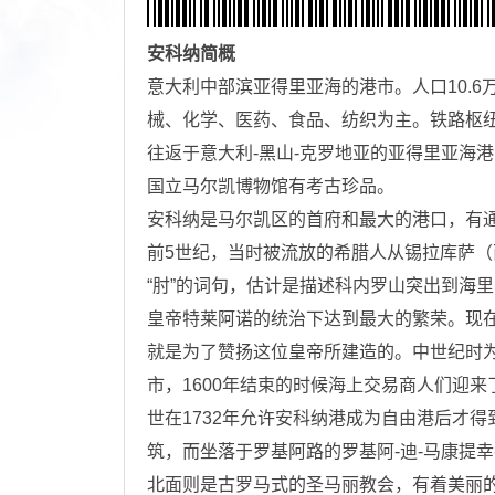
安科纳
简概
意大利中部滨亚得里亚海的港市。人口10.6
械、化学、医药、食品、纺织为主。铁路枢纽
往返于意大利-黑山-克罗地亚的亚得里亚海
国立马尔凯博物馆有考古珍品。
安科纳是马尔凯区的首府和最大的港口，有
前5世纪，当时被流放的希腊人从锡拉库萨
“肘”的词句，估计是描述科内罗山突出到海
皇帝特莱阿诺的统治下达到最大的繁荣。现在城里还保留
就是为了赞扬这位皇帝所建造的。中世纪时
市，1600年结束的时候海上交易商人们迎
世在1732年允许安科纳港成为自由港后才
筑，而坐落于罗基阿路的罗基阿-迪-马康提
北面则是古罗马式的圣马丽教会，有着美丽