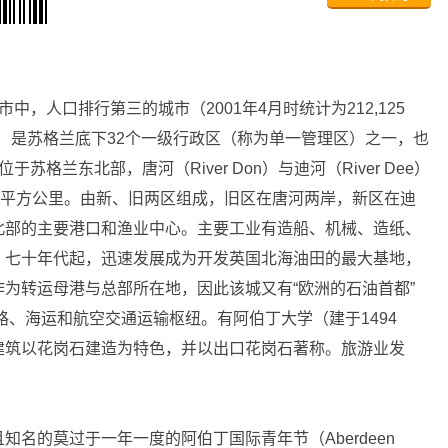
人口排行第三的城市（2001年4月时统计为212,125
rdeen）是苏格兰底下32个一级行政区（称为单一管理区）之一，也
位于苏格兰东北部，唐河（River Don）与迪河（River Dee）
4平方公里。由新、旧两区组成，旧区在唐河两岸，新区在迪
北部的主要港口和渔业中心。主要工业有造船、机械、造纸、
，七十年代起，迅速发展成为开发英国北海油田的最大基地，
为转运母港与总部所在地，因此该城又有“欧洲的石油首都”
誉。公路、铁路、海运和航空交通运输枢纽。有阿伯丁大学（建于1494
建筑以花岗石建造为特色，并以出口花岗石著称。旅游业发
的莫过于一年一度的阿伯丁国际青年节（Aberdeen