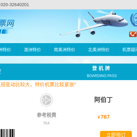
-32640201
洲特价
澳洲特价
南美洲特价
北美洲特价
机票疑
登机牌
空
BOARDING PASS
航班变动比较大，
特价
机票比较紧张*
阿伯丁
参考税费
787
￥
TAX
立即预订