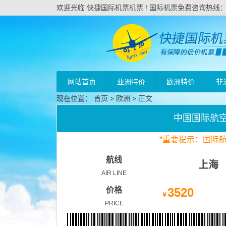
欢迎光临 快捷国际机票机票 ! 国际机票免费咨询热线：020
网站首页
亚洲特价
欧洲特价
非
现在位置：
首页
>
欧洲
> 正文
中国国际航
*
重要
提示：国际
航线
上海
AIR LINE
价格
3520
￥
PRICE