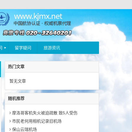
问
留学疑问
旅游资讯
热门文章
暂无文章
随机推荐
摩洛哥客机失火被迫疏散 致5人受伤
市民老何用相机记录旧机场
保山云瑞机场