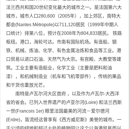
法兰西共和国20世纪变化最大的城市之一。是法国第六大
城市，城市人口280,600（2005年），加上郊区，南特大
都会(Nantes Métropole)以711,120居民（1999年中期人
口统计）排第八位，预计在2008年为804,833居民。 铁路
枢纽。港口，海轮可达。市南有国际机场。有造船、钢
铁、机械、炼油、化学、有色金属冶炼和食品等工业。港
口贸易以进口石油、天然气为大宗。有宫殿、大教堂等建
筑。工业主要有造船业，化学工业（主要是肥料和油
漆），和机械制造业（机车和飞机零部件），传统的果品
和干货也重放光芒。
南特是卢瓦尔河大区首府 ，以及作为卢瓦尔-大西洋
省的省会。已列入世界遗产的卢亚尔河(Loire) 和法兰西斯
一世(Francois 1er) 眼里法国最美的河流－爱尔德河
(Erdre)，皆流经这曾享有《西方威尼斯》美誉的城市。一
千公顷的绿地和超过十处的植物园让这个以海港贸易而兴