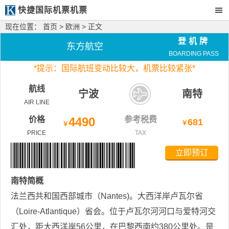
快捷国际机票机票
现在位置：
首页
>
欧洲
> 正文
登机牌
东方航空
BOARDING PASS
*
提示：国际航班变动比较大，
机票比较紧张*
航线
宁波
南特
AIR LINE
价格
4490
参考税费
681
￥
￥
PRICE
TAX
立即预订
南特
简概
法兰西共和国西部城市（Nantes)。大西洋岸卢瓦尔省
（Loire-Atlantique）省会。位于卢瓦尔河河口与爱特河交
汇处，距大西洋岸56公里，在巴黎西南约380公里处。是