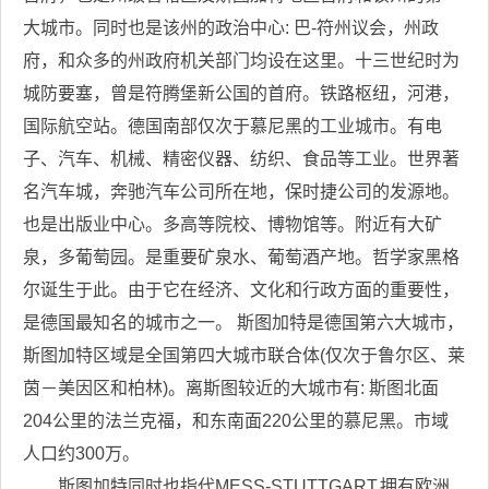
大城市。同时也是该州的政治中心: 巴-符州议会，州政
府，和众多的州政府机关部门均设在这里。十三世纪时为
城防要塞，曾是符腾堡新公国的首府。铁路枢纽，河港，
国际航空站。德国南部仅次于慕尼黑的工业城市。有电
子、汽车、机械、精密仪器、纺织、食品等工业。世界著
名汽车城，奔驰汽车公司所在地，保时捷公司的发源地。
也是出版业中心。多高等院校、博物馆等。附近有大矿
泉，多葡萄园。是重要矿泉水、葡萄酒产地。哲学家黑格
尔诞生于此。由于它在经济、文化和行政方面的重要性，
是德国最知名的城市之一。 斯图加特是德国第六大城市，
斯图加特区域是全国第四大城市联合体(仅次于鲁尔区、莱
茵－美因区和柏林)。离斯图较近的大城市有: 斯图北面
204公里的法兰克福，和东南面220公里的慕尼黑。市域
人口约300万。
斯图加特同时也指代MESS-STUTTGART,拥有欧洲