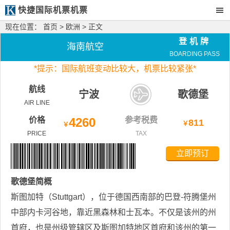
快捷国际机票机票
现在位置：
首页
>
欧洲
> 正文
登机牌
海南航空
BOARDING PASS
*
提示：国际航班变动比较大，
机票比较紧张*
航线
宁波
歌德堡
AIR LINE
价格
4260
参考税费
811
￥
￥
PRICE
TAX
立即预订
歌德堡
简概
斯图加特（Stuttgart），位于德国西南部的巴登-符腾堡州
中部内卡河谷地，靠近黑森林和士瓦本。不仅是该州的州
首府，也是州级管辖区及斯图加特地区首府和该州的第一