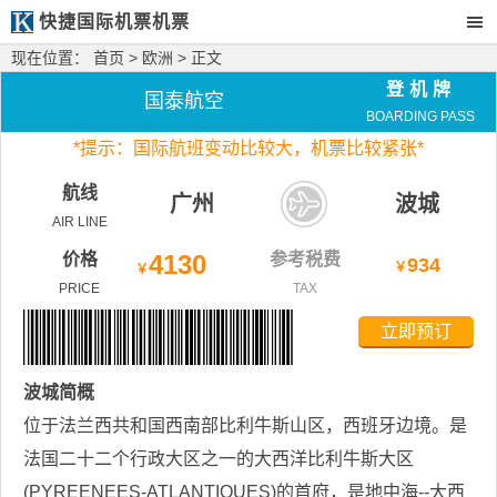
快捷国际机票机票
现在位置：
首页
>
欧洲
> 正文
登机牌
国泰航空
BOARDING PASS
*
提示：国际航班变动比较大，
机票比较紧张*
航线
广州
波城
AIR LINE
价格
4130
参考税费
934
￥
￥
PRICE
TAX
立即预订
波城
简概
位于法兰西共和国西南部比利牛斯山区，西班牙边境。是
法国二十二个行政大区之一的大西洋比利牛斯大区
(PYREENEES-ATLANTIQUES)的首府，是地中海--大西