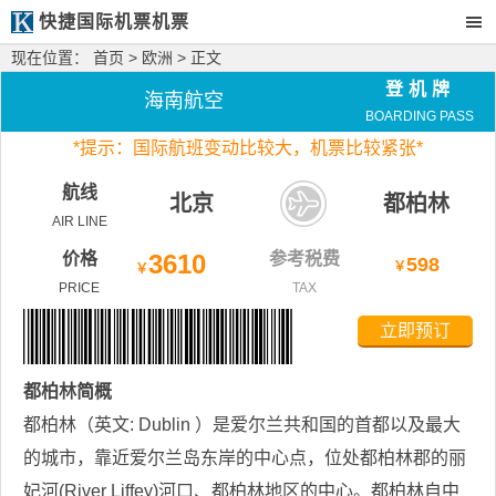
快捷国际机票机票
现在位置：
首页
>
欧洲
> 正文
登机牌
海南航空
BOARDING PASS
*
提示：国际航班变动比较大，
机票比较紧张*
航线
北京
都柏林
AIR LINE
价格
3610
参考税费
598
￥
￥
PRICE
TAX
立即预订
都柏林
简概
都柏林（英文: Dublin ）是爱尔兰共和国的首都以及最大
的城市，靠近爱尔兰岛东岸的中心点，位处都柏林郡的丽
妃河(River Liffey)河口、都柏林地区的中心。都柏林自中