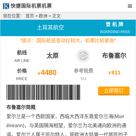
快捷国际机票机票
现在位置：
首页
>
欧洲
> 正文
登机牌
土耳其航空
BOARDING PASS
*
提示：国际航班变动比较大，
机票比较紧张*
航线
太原
布鲁塞尔
AIR LINE
价格
4480
参考税费
811
￥
￥
PRICE
TAX
立即预订
布鲁塞尔
简概
爱尔兰是一个西欧国家，西临大西洋东靠爱尔兰海(Muir
éireann)，与英国隔海相望，爱尔兰为北美通向欧洲的通
道。爱尔兰人属于凯尔特人，是欧洲大陆第一代居民的子