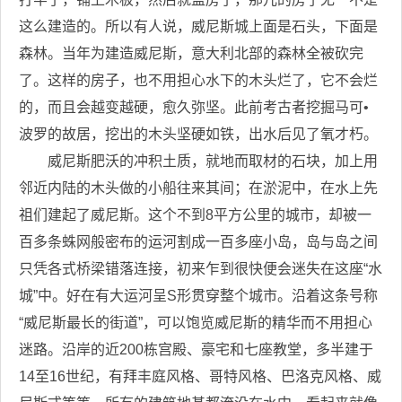
这么建造的。所以有人说，威尼斯城上面是石头，下面是
森林。当年为建造威尼斯，意大利北部的森林全被砍完
了。这样的房子，也不用担心水下的木头烂了，它不会烂
的，而且会越变越硬，愈久弥坚。此前考古者挖掘马可•
波罗的故居，挖出的木头坚硬如铁，出水后见了氧才朽。
威尼斯肥沃的冲积土质，就地而取材的石块，加上用
邻近内陆的木头做的小船往来其间；在淤泥中，在水上先
祖们建起了威尼斯。这个不到8平方公里的城市，却被一
百多条蛛网般密布的运河割成一百多座小岛，岛与岛之间
只凭各式桥梁错落连接，初来乍到很快便会迷失在这座“水
城”中。好在有大运河呈S形贯穿整个城市。沿着这条号称
“威尼斯最长的街道”，可以饱览威尼斯的精华而不用担心
迷路。沿岸的近200栋宫殿、豪宅和七座教堂，多半建于
14至16世纪，有拜丰庭风格、哥特风格、巴洛克风格、威