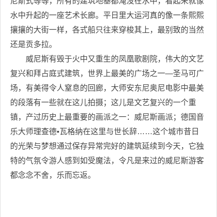
尼斯式等等，所有的建筑地基都淹没在水中，看起来就像
水中升起的一座艺术长廊。平日里大运河真的像一条熙熙
攘攘的大街一样，各式船只往来穿梭其上，最别致的当然
还是贡多拉。
威尼斯有毁于火中又重生的凤凰歌剧院，伟大的文艺
复兴和拜占庭式建筑，世界上最美的广场之一—圣马可广
场，有美得令人窒息的回廊，大师安东尼奥尼电影中最美
的段落有一些就在这儿拍摄；这儿是文艺复兴的一个重
镇，产过历史上最重要的画派之一：威尼斯画派；德国音
乐大师理查德•瓦格纳在这里与世长辞……这个城市昔日
的光荣与梦想通过保存异常完好的建筑延续到今天，它独
特的气氛令游人感到如受魔法，令凡是来过的威尼斯游客
都念念不舍，乐而忘返。