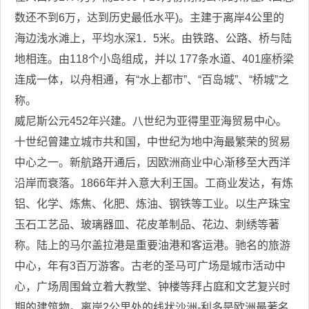
数还不到6万，达到历史最低水平)。主建于离岸4公里的
海边浅水滩上，平均水深1．5米。由铁路、公路、桥与陆
地相连。由118个小岛组成，并以 177条水道、401座桥梁
连成一体，以舟相通，有“水上都市”、“百岛城”、“桥城”之
称。
威尼斯公元452年兴建。八世纪为亚得里亚海贸易中心。
十世纪曾建立城市共和国，中世纪为地中海最繁荣的贸易
中心之一。新航路开通后，因欧洲商业中心渐移至大西洋
沿岸而衰落。1866年并入意大利王国。工商业发达，有炼
铝、化学、炼焦、化肥、炼油、钢铁等工业。以生产珠宝
玉石工艺品、玻璃器皿、花皮革制品、花边、刺绣等著
称。陆上的马尔盖拉港是重要油港和客运港。驰名的旅游
中心，年有3百万游客。古老的圣马可广场是城市活动中
心，广场周围耸立着大教堂、钟楼等拜占庭和文艺复兴时
期的建筑物。离岸2公里处的线状沙洲-利多是欧洲最著名