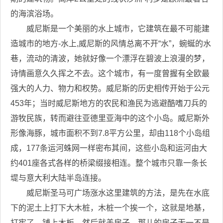
的海滨浴场。
威尼斯是一个美丽的水上城市，它建筑在最不可能建
造城市的地方-水上,威尼斯的风情总离不开“水”，蜿蜒的水
巷，流动的清波，她就好像一个漂浮在碧波上浪漫的梦，
诗情画意久久挥之不去。这个城市，有一度曾握有全欧最
强大的人力、物力和权势。威尼斯的历史相传开始于公元
453年；当时威尼斯地方的农民和渔民为逃避酷嗜刀兵的
游牧民族，转而避往亚德里亚海中的这个小岛。威尼斯外
形像海豚，城市面积不到7.8平方公里，却由118个小岛组
成，177条运河蛛网一样密布其间，这些小岛和运河由大
约401座各式各样的桥梁缀接相连。整个城市只靠一条长
堤与意大利大陆半岛连接。
威尼斯圣马可广场涨水这里建筑的方法，是先在水底
下的泥土上打下大木桩，木桩一个挨一个，这就是地基，
打牢了，铺上木板，然后就盖房子，那儿的房子无一不是