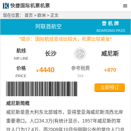
快捷国际机票机票
现在位置：
首页
>
欧洲
> 正文
登机牌
阿联酋航空
BOARDING PASS
*
提示：国际航班变动比较大，
机票比较紧张*
航线
长沙
威尼斯
AIR LINE
价格
4440
参考税费
870
￥
￥
PRICE
TAX
立即预订
威尼斯
简概
威尼斯是意大利东北部城市，亚得里亚海威尼斯湾西北岸
重要港口。人口34.3万(有统计显示，1957年威尼斯的常
住人口为17.4万，而2009年10月份刚刚公布的常住人口总