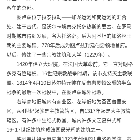
客车的总部。
图卢兹位于拉泰拉勒——加龙运河和南运河的汇合
处。建于古代，是沃尔卡埃泰克托萨热斯的要塞。在罗马
时期城市得到发展，名为托洛萨。后为阿基坦的加洛林王
朝的主要城镇。778年后成为图卢兹封建伯爵领地首府。
以后，修建了一些宗教建筑和大学（1229年）。
1420年建立大理院，在法国大革命前，它一直对朗格
多克有管辖权。16世纪宗教战争时期，该市支持天主教联
盟。1814年4月10日苏尔特元帅在反击惠灵顿公爵的半岛
战争的最后一次战役中，在图卢兹城外战败。
右岸高地旧城内有商业区。左岸低地为圣西普里安
区，从4世纪起就是主教管辖区，自1317年起是大主教管
辖区，有许多中生纪式教堂。城内许多文艺复兴式和
16~17世纪建筑构成法国最光辉的建筑之一。
德阿塞扎特大厦内有1323年创建的J.弗洛罗学院。蒙