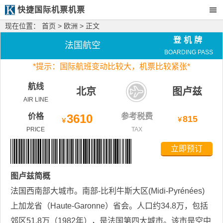
快捷国际机票机票
现在位置：
首页
>
欧洲
> 正文
登机牌
法国航空
BOARDING PASS
*
提示：国际航班变动比较大，
机票比较紧张*
航线
北京
图卢兹
AIR LINE
价格
3610
参考税费
815
￥
￥
PRICE
TAX
立即预订
图卢兹
简概
法国西南部大城市。南部-比利牛斯大区(Midi-Pyrénées)
上加龙省（Haute-Garonne）省会。人口约34.8万，包括
郊区51.8万（1982年），是法国第四大城市。该市是空中