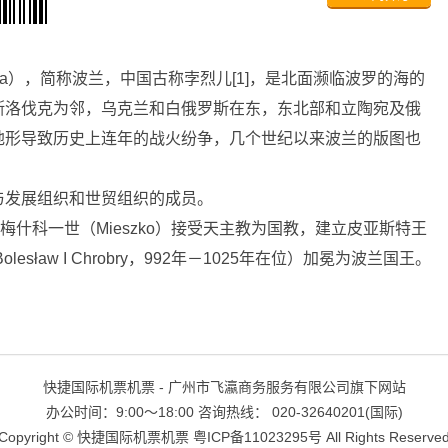
Polska），简称波兰，中国古称孛烈儿[1]，是北面濒临波罗的海的
斯洛伐克为邻，乌克兰和白俄罗斯在东，东北部和立陶宛及俄
地形导致历史上连年的战火纷争，几个世纪以来波兰的版图也
与发展组织和世贸组织的成员。
梅什科一世（Mieszko）接受天主教为国教，建立皮亚斯特王
sław I Chrobry，992年－1025年在位）加冕为波兰国王。
快捷国际机票机票 - 广州市飞瀛商务服务有限公司旗下网站
办公时间：9:00～18:00 咨询热线： 020-32640201(国际)
Copyright ©
快捷国际机票机票
粤ICP备11023295号
All Rights Reserve