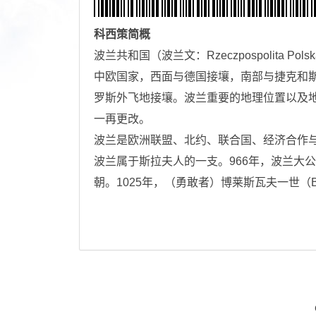
科西策
简概
波兰共和国（波兰文：Rzeczpospolita 
中欧国家，西面与德国接壤，南部与捷克和
罗斯外飞地接壤。波兰重要的地理位置以及
一再更改。
波兰是欧洲联盟、北约、联合国、经济合作
波兰属于斯拉夫人的一支。966年，波兰大公
朝。1025年，（勇敢者）博莱斯瓦夫一世（Bole