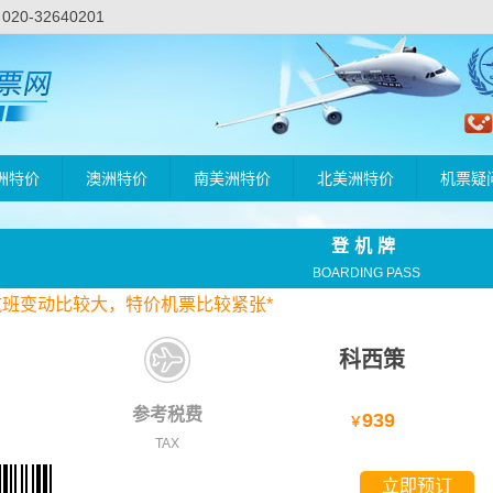
-32640201
洲特价
澳洲特价
南美洲特价
北美洲特价
机票疑
登机牌
BOARDING PASS
航班变动比较大，
特价
机票比较紧张*
科西策
参考税费
939
￥
TAX
立即预订