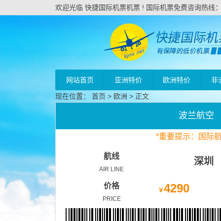
欢迎光临 快捷国际机票机票 ! 国际机票免费咨询热线：020
网站首页
亚洲特价
欧洲特价
非
现在位置：
首页
>
欧洲
> 正文
波兰航空
*
重要
提示：国际
航线
深圳
AIR LINE
价格
4290
￥
PRICE