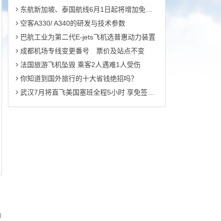
东航新加坡、泰国航线6月1日起将增加免费行李额
空客A330/ A340的研发与技术参数
巴航工业为第二代E-jets飞机选普惠动力装置
成都机场专线变更番号 票价及站点不变
法国旅游飞机坠毁 乘客2人遇难1人受伤
你知道到国外旅行的十大省钱绝招吗？
武汉7月将直飞美国塞班全程5小时 享免签入境
d