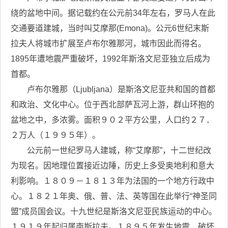
绕的盆地中间。据记载约在公元前34年左右，罗马人在此
交通要道建城，当时叫艾摩那(Emona)。公元6世纪末斯
拉夫人将城市扩展至卢布尔雅那河，城市因此而得名。
1895年遭地震严重破坏，1992年斯洛文尼亚独立后成为
首都。
卢布尔雅那（Ljubljana）是斯洛文尼亚共和国的首都
和政治、文化中心。位于西北部萨瓦河上游，群山环抱的
盆地之中，多浓雾。面积９０２平方公里，人口约２７．
２万人（１９９５年）。
公元前一世纪罗马人建城，称“艾摩那”，十二世纪改
为现名。因地理位置接近边陲，历史上多受奥地利和意大
利影响。１８０９－１８１３年为法国的一个地方行政中
心。１８２１年奥、俄、普、法、英等国在此举行“神圣同
盟”成员国会议。十九世纪是斯洛文尼亚民族运动的中心。
１９１９年起归属南斯拉夫。１８９５年发生地震，破坏