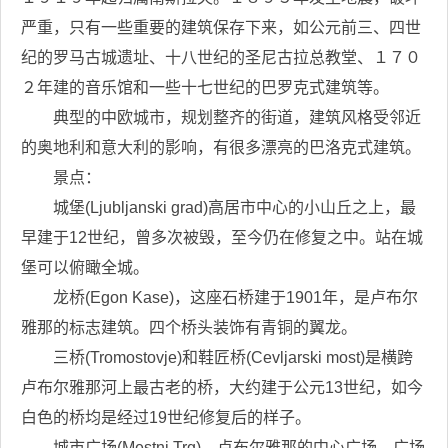
严重，只有一些重要的建筑保存下来，如公元前三、四世
纪的罗马古城遗址、十八世纪的圣尼古拉总教堂、１７０
２年建的音乐馆和一些十七世纪的巴罗克式建筑等。
典型的中欧城市，规划整齐的街道，建筑风格受邻近
的奥地利和意大利的影响，有很多漂亮的巴洛克式建筑。
景点：
城堡(Ljubljanski grad)高居市中心的小山丘之上，最
早建于12世纪，曾多次被毁，至今仍在修复之中。站在城
堡可以俯瞰全城。
龙桥(Egon Kase)，这座石桥建于1901年，是卢布尔
雅那的标志建筑。四个桥头装饰有青铜的翼龙。
三桥(Tromostovje)和鞋匠桥(Cevljarski most)是横跨
卢布尔雅那河上最古老的桥，大约建于公元13世纪，如今
白色的桥均是经过19世纪修复后的样子。
城市广场(Mestni Trg)，卢布尔雅那的中心广场，广场