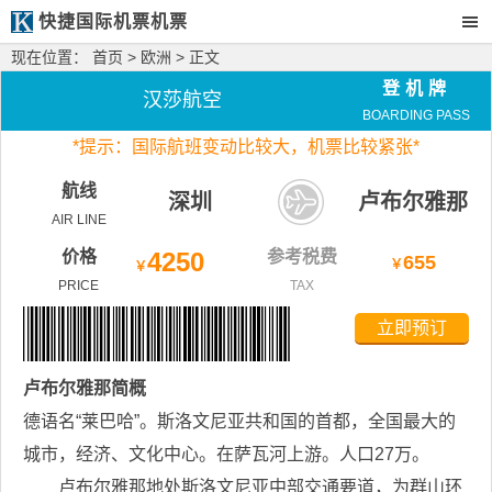
快捷国际机票机票
现在位置：
首页
>
欧洲
> 正文
登机牌
汉莎航空
BOARDING PASS
*
提示：国际航班变动比较大，
机票比较紧张*
航线
深圳
卢布尔雅那
AIR LINE
价格
4250
参考税费
655
￥
￥
PRICE
TAX
立即预订
卢布尔雅那
简概
德语名“莱巴哈”。斯洛文尼亚共和国的首都，全国最大的
城市，经济、文化中心。在萨瓦河上游。人口27万。
卢布尔雅那地处斯洛文尼亚中部交通要道，为群山环