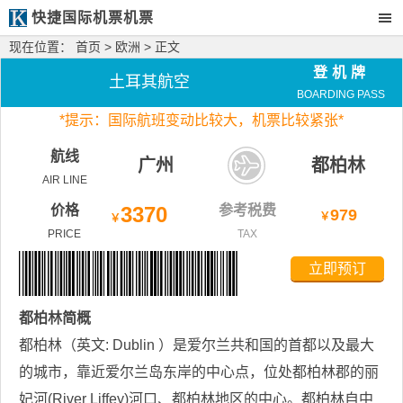
快捷国际机票机票
现在位置：
首页
>
欧洲
> 正文
登机牌
土耳其航空
BOARDING PASS
*
提示：国际航班变动比较大，
机票比较紧张*
航线
广州
都柏林
AIR LINE
价格
3370
参考税费
979
￥
￥
PRICE
TAX
立即预订
都柏林
简概
都柏林（英文: Dublin ）是爱尔兰共和国的首都以及最大
的城市，靠近爱尔兰岛东岸的中心点，位处都柏林郡的丽
妃河(River Liffey)河口、都柏林地区的中心。都柏林自中