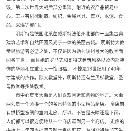
毁，第二次世界大战后部分重建。附近的农产品贸易中
心。工业有机械制造、纺织、金属器具、瓷器、水泥、食
品、采煤等部门。
明斯特是德国北莱茵威斯特法伦州北部的一座集古典
建筑艺术和自然田园风光于一体的美丽古城。 明斯特大教
堂是旅游者必游之处，不仅是因为她为该州最大的教堂而
闻名于世， 而且她的罗马式和哥特式建筑风格以及内部装
饰的华丽和庄重让人一饱眼福， 不愧是13世纪用了40年
才建成的杰作。除大教堂外，明斯特还有兰贝梯教堂，圣
母教堂等多处教堂。
市中心集市大街是人们喜欢闲逛和购物的地方。大街
两旁是一个紧挨一个的各具特色的小型精品商店。 商店前
有拱桥型宽阔的室内走廊。所以，不管是天晴还是下雨，
人们都可以很方便地从一个商店逛到另一个商店。 走廊的
拱桥上一年四季挂满五颜六色的鲜花，为明斯特增加了生