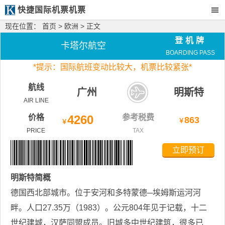
快捷国际机票机票
现在位置：
首页
>
欧洲
> 正文
登机牌
卡塔尔航空
BOARDING PASS
*
提示：国际航班变动比较大，
机票比较紧张*
航线
广州
明斯特
AIR LINE
价格
4260
参考税费
863
￥
￥
PRICE
TAX
立即预订
明斯特
简概
德国西北部城市。位于安河和多特蒙德─埃姆斯运河河
畔。人口27.35万（1983）。公元804年见于记载，十二
世纪建城，汉萨同盟成员。旧城多中世纪建筑，很多已