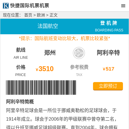
快捷国际机票机票
现在位置：
首页
>
欧洲
> 正文
登机牌
法国航空
BOARDING PASS
*
提示：国际航班变动比较大，
机票比较紧张*
航线
郑州
阿利辛特
AIR LINE
价格
3510
参考税费
517
￥
￥
PRICE
TAX
立即预订
阿利辛特
简概
阿里辛特足球会是一所位于挪威奥勒松的足球球会，于
1914年成立。球会于2006年的甲级联赛中曾夺第二名，
得以升班至挪威足球超级联赛。直到2004年，球会拥有