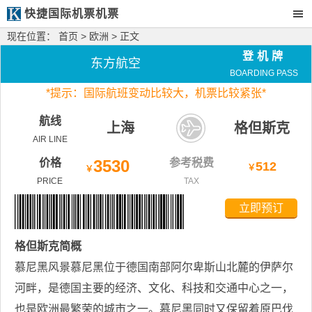
快捷国际机票机票
现在位置：
首页
>
欧洲
> 正文
登机牌
东方航空
BOARDING PASS
*
提示：国际航班变动比较大，
机票比较紧张*
航线
上海
格但斯克
AIR LINE
价格
3530
参考税费
512
￥
￥
PRICE
TAX
立即预订
格但斯克
简概
慕尼黑风景慕尼黑位于德国南部阿尔卑斯山北麓的伊萨尔
河畔，是德国主要的经济、文化、科技和交通中心之一，
也是欧洲最繁荣的城市之一。慕尼黑同时又保留着原巴伐