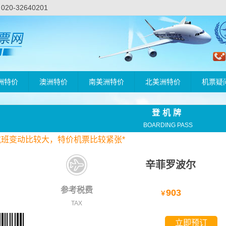
-32640201
洲特价
澳洲特价
南美洲特价
北美洲特价
机票疑
登机牌
BOARDING PASS
航班变动比较大，
特价
机票比较紧张*
辛菲罗波尔
参考税费
903
￥
TAX
立即预订