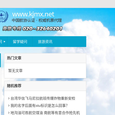
问
留学疑问
旅游资讯
热门文章
暂无文章
随机推荐
台湾华信飞马尼拉航班传爆炸物重新安检
我的名字后面有stu标识是怎么回事？
地沟油可炼航空煤油 南航等有意合作抢先机