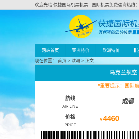
欢迎光临 快捷国际机票机票 ! 国际机票免费咨询热线：020
网站首页
亚洲特价
欧洲特价
非
现在位置：
首页
>
欧洲
> 正文
乌克兰航空
*
重要
提示：国际
航线
成都
AIR LINE
价格
4460
￥
PRICE