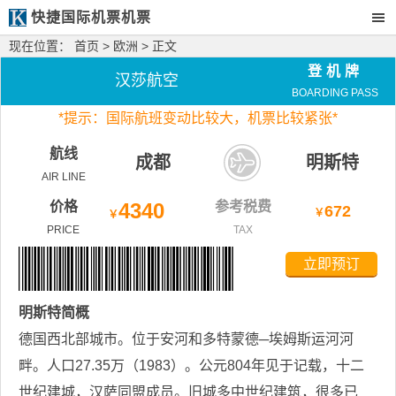
快捷国际机票机票
现在位置：
首页
>
欧洲
> 正文
登机牌
汉莎航空
BOARDING PASS
*
提示：国际航班变动比较大，
机票比较紧张*
航线
成都
明斯特
AIR LINE
价格
4340
参考税费
672
￥
￥
PRICE
TAX
立即预订
明斯特
简概
德国西北部城市。位于安河和多特蒙德─埃姆斯运河河
畔。人口27.35万（1983）。公元804年见于记载，十二
世纪建城，汉萨同盟成员。旧城多中世纪建筑，很多已