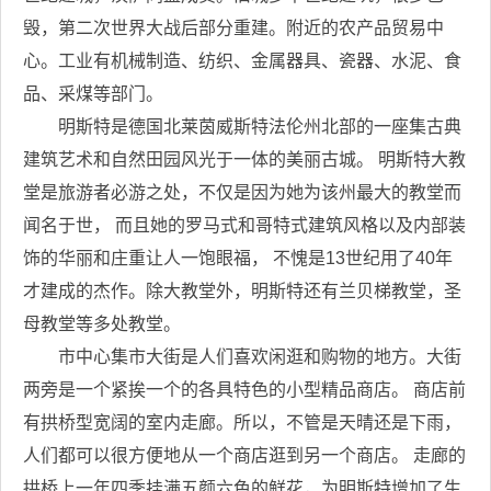
毁，第二次世界大战后部分重建。附近的农产品贸易中
心。工业有机械制造、纺织、金属器具、瓷器、水泥、食
品、采煤等部门。
明斯特是德国北莱茵威斯特法伦州北部的一座集古典
建筑艺术和自然田园风光于一体的美丽古城。 明斯特大教
堂是旅游者必游之处，不仅是因为她为该州最大的教堂而
闻名于世， 而且她的罗马式和哥特式建筑风格以及内部装
饰的华丽和庄重让人一饱眼福， 不愧是13世纪用了40年
才建成的杰作。除大教堂外，明斯特还有兰贝梯教堂，圣
母教堂等多处教堂。
市中心集市大街是人们喜欢闲逛和购物的地方。大街
两旁是一个紧挨一个的各具特色的小型精品商店。 商店前
有拱桥型宽阔的室内走廊。所以，不管是天晴还是下雨，
人们都可以很方便地从一个商店逛到另一个商店。 走廊的
拱桥上一年四季挂满五颜六色的鲜花，为明斯特增加了生