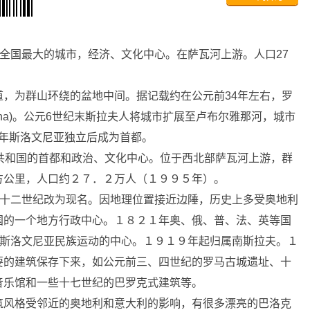
，全国最大的城市，经济、文化中心。在萨瓦河上游。人口27
为群山环绕的盆地中间。据记载约在公元前34年左右，罗
na)。公元6世纪末斯拉夫人将城市扩展至卢布尔雅那河，城市
92年斯洛文尼亚独立后成为首都。
尼亚共和国的首都和政治、文化中心。位于西北部萨瓦河上游，群
方公里，人口约２７．２万人（１９９５年）。
十二世纪改为现名。因地理位置接近边陲，历史上多受奥地利
国的一个地方行政中心。１８２１年奥、俄、普、法、英等国
是斯洛文尼亚民族运动的中心。１９１９年起归属南斯拉夫。１
要的建筑保存下来，如公元前三、四世纪的罗马古城遗址、十
音乐馆和一些十七世纪的巴罗克式建筑等。
风格受邻近的奥地利和意大利的影响，有很多漂亮的巴洛克