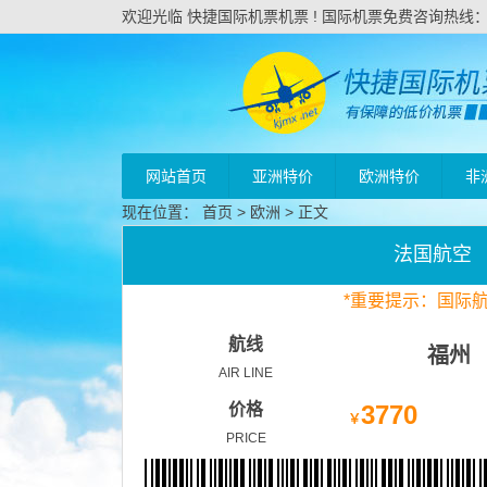
欢迎光临 快捷国际机票机票 ! 国际机票免费咨询热线：020
网站首页
亚洲特价
欧洲特价
非
现在位置：
首页
>
欧洲
> 正文
法国航空
*
重要
提示：国际
航线
福州
AIR LINE
价格
3770
￥
PRICE