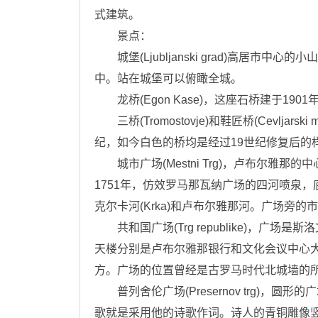
式建筑。
景点：
城堡(Ljubljanski grad)高居市
中。站在城堡可以俯瞰全城。
龙桥(Egon Kase)，这座石桥建于1
三桥(Tromostovje)和鞋匠桥(Cevlja
纪，如今白色的桥均是经过19世纪修复后的
城市广场(Mestni Trg)，卢布尔雅
1751年，仿效罗马那瓦纳广场的四河喷泉，底
克尔卡河(Krka)和卢布尔雅那河。广场旁的市政
共和国广场(Trg republike)，广
天楼分别是卢布尔雅那银行和文化会议中心大楼
方。广场的位置曾经是古罗马时代北城墙的所
普列舍伦广场(Presernov trg)，
歌就是采用他的诗歌作词。诗人的青铜雕像