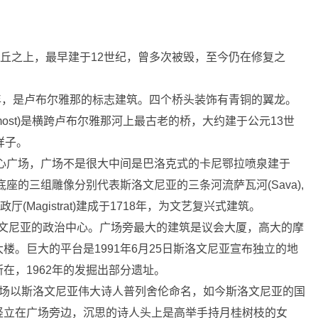
中心的小山丘之上，最早建于12世纪，曾多次被毁，至今仍在修复之
901年，是卢布尔雅那的标志建筑。四个桥头装饰有青铜的翼龙。
rski most)是横跨卢布尔雅那河上最古老的桥，大约建于公元13世
样子。
那的中心广场，广场不是很大中间是巴洛克式的卡尼鄂拉喷泉建于
座的三组雕像分别代表斯洛文尼亚的三条河流萨瓦河(Sava),
厅(Magistrat)建成于1718年，为文艺复兴式建筑。
场是斯洛文尼亚的政治中心。广场旁最大的建筑是议会大厦，高大的摩
。巨大的平台是1991年6月25日斯洛文尼亚宣布独立的地
在，1962年的发掘出部分遗址。
圆形的广场以斯洛文尼亚伟大诗人普列舍伦命名，如今斯洛文尼亚的国
竖立在广场旁边，沉思的诗人头上是高举手持月桂树枝的女