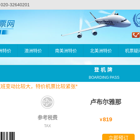
-32640201
洲特价
澳洲特价
南美洲特价
北美洲特价
机票疑
登机牌
BOARDING PASS
航班变动比较大，
特价
机票比较紧张*
卢布尔雅那
参考税费
819
￥
TAX
立即预订