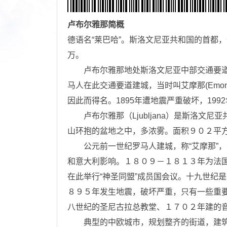
卢布尔雅那
简概
德语名“莱巴哈”。斯洛文尼亚共和国的首都
万。
卢布尔雅那地处斯洛文尼亚中部交通要道，
马人在此交通要道建城，当时叫艾摩那(Emo
因此而得名。1895年遭地震严重破坏，19
卢布尔雅那（Ljubljana）是斯洛文
山环抱的盆地之中，多浓雾。面积９０２平
公元前一世纪罗马人建城，称“艾摩那”，
和意大利影响。１８０９－１８１３年为法
在此举行“神圣同盟”成员国会议。十九世纪
８９５年发生地震，破坏严重，只有一些重
八世纪的圣尼古拉总教堂、１７０２年建的
典型的中欧城市，规划整齐的街道，建筑