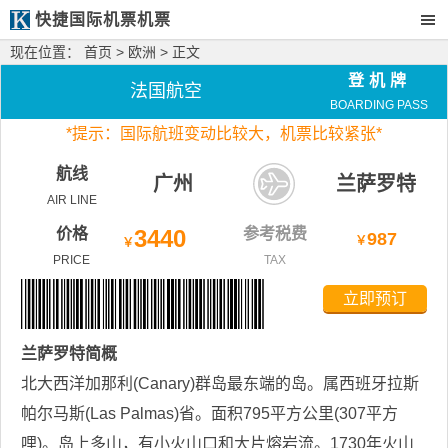
快捷国际机票机票
现在位置：
首页
>
欧洲
> 正文
登机牌
法国航空
BOARDING PASS
*
提示：国际航班变动比较大，
机票比较紧张*
航线
广州
兰萨罗特
AIR LINE
价格
3440
参考税费
987
￥
￥
PRICE
TAX
立即预订
兰萨罗特
简概
北大西洋加那利(Canary)群岛最东端的岛。属西班牙拉斯
帕尔马斯(Las Palmas)省。面积795平方公里(307平方
哩)。岛上多山，有小火山口和大片熔岩流。1730年火山