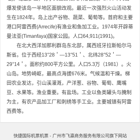
爆发使该岛一半地区面貌改观。最近一次强烈火山活动发
生在1824年。岛上出产谷物、蔬菜、葡萄等。首府和主要
港口阿雷西费(Arrecife)有渔业和鱼加工业。1974年开辟蒂
曼法亚(Timanfaya)国家公园。人口64,911(1991)。
在北大西洋加那利群岛东北部，属西班牙拉斯帕尔马
斯省。位于西经13°28＇—13°51＇、北纬28°52＇—
29°14＇。面积约800平方公里。人口5.3万（1981）。火
山岛。地势崎岖，最高点海拔676米。气候温和干燥。梯
田农业发达，引山溪灌溉，产洋葱、谷物、葡萄、鹰嘴
豆、水果等。渔业重要。有盐场。工业以鱼类罐头与腌制
为主，有农产品加工厂和刺绣等手工业。主要城镇有阿雷
西费等。
快捷国际机票机票 - 广州市飞瀛商务服务有限公司旗下网站