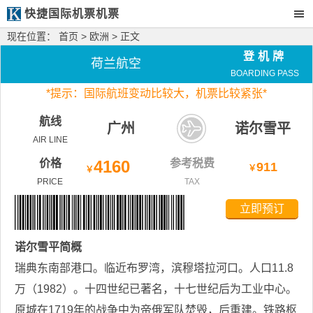
快捷国际机票机票
现在位置：
首页
>
欧洲
> 正文
登机牌
荷兰航空
BOARDING PASS
*
提示：国际航班变动比较大，
机票比较紧张*
航线
广州
诺尔雪平
AIR LINE
价格
4160
参考税费
911
￥
￥
PRICE
TAX
立即预订
诺尔雪平
简概
瑞典东南部港口。临近布罗湾，滨穆塔拉河口。人口11.8
万（1982）。十四世纪已著名，十七世纪后为工业中心。
原城在1719年的战争中为帝俄军队焚毁，后重建。铁路枢