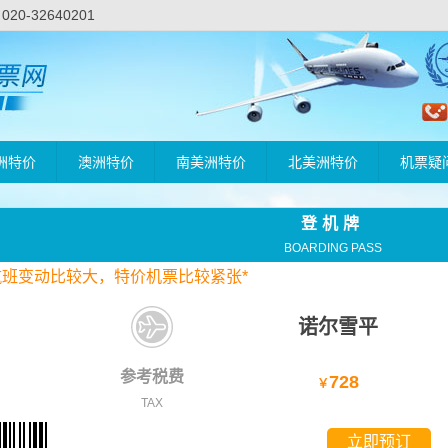
-32640201
洲特价
澳洲特价
南美洲特价
北美洲特价
机票疑
登机牌
BOARDING PASS
航班变动比较大，
特价
机票比较紧张*
诺尔雪平
参考税费
728
￥
TAX
立即预订