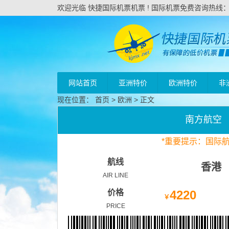
欢迎光临 快捷国际机票机票 ! 国际机票免费咨询热线：020
网站首页
亚洲特价
欧洲特价
非
现在位置：
首页
>
欧洲
> 正文
南方航空
*
重要
提示：国际
航线
香港
AIR LINE
价格
4220
￥
PRICE