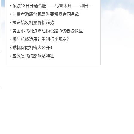
东航13日开通合肥――乌鲁木齐――和田航线
消费者购廉价机票时要留意合同条款
拉萨始发机票价格趋势
美国小飞机迫降纽约公路 3伤者被送医
哪些航线适用计重制行李规定？
乘机保健机密大公开4
应激复飞的影响及特征
d