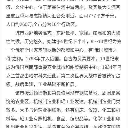
济、文化中心。位于第聂伯河中游两岸，及其最大支流普
里皮亚季河与杰斯纳河汇合处附近。面积777平方千米，
人口约260万,全市分为10个行政区。
城市西部地势高亢，东部低平、宽阔。属温和的大陆
性气候。历史悠久。始建于5世纪下半叶，9～13世纪为第
一个俄罗斯国家基辅罗斯的都城和中心，有“俄国城市之
母”之称。1793年并入俄国。自古为贸易要冲。19世纪末
成为俄国西南部重要商业城市和甜菜制糖中心。1934年乌
克兰首都由哈尔科夫迁此。第二次世界大战中曾被德军占
领。战后重建，工业基础不断扩展。
该市接近顿巴斯和第聂伯河沿岸钢铁基地，周围是富
饶的农业区，机械制造业和轻工业发达。机械制造业门类
较多，大多与运输业相联系，还有机床、仪器、化工和机
械等。轻工业有照相机、食品、编织品等。化学工业和印
刷出版业也很发达。是乌克兰的交通枢纽。东郊设有国际