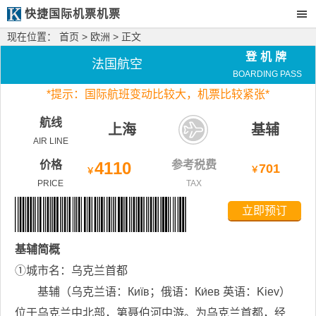
快捷国际机票机票
现在位置：
首页
>
欧洲
> 正文
登机牌
法国航空
BOARDING PASS
*
提示：国际航班变动比较大，
机票比较紧张*
航线
上海
基辅
AIR LINE
价格
4110
参考税费
701
￥
￥
PRICE
TAX
立即预订
基辅
简概
①城市名：乌克兰首都
基辅（乌克兰语：Київ；俄语：Ки́ев 英语：Kiev）
位于乌克兰中北部，第聂伯河中游。为乌克兰首都，经