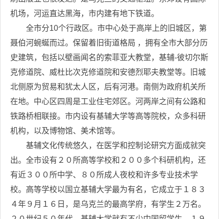
机场，河运直达黑海，市内建有地下铁道。
全市分10个行政区。市中心处于高岸上的旧城区，第
聂伯河蜿蜒而过。保留着旧街道格局 ，拥有全市大部分历
史建筑，包括以壁画闻名的索菲亚大教堂，基辅-彼切尔斯
克修道院、威杜比次克修道院和安德烈耶夫教堂等。旧城
北侧原为贸易和犹太人区，后有河港。南侧为政府机关所
在地。中心区四周是工业住宅郊区。河两岸之间有公路和
铁路桥相联接。市内设有基辅大学等高等院校，众多科研
机构，以及博物馆、美术馆等。
基辅文化传统悠久，在医学和控制论研究方面成就突
出。全市设有２０所高等学校和２００多个科研机构，还
有近３００所中学、８０所成人夜校和许多专业技术学
校。高等学校以国立基辅大学最为有名，它成立于１８３
４年９月１６日，是乌克兰的最高学府，有学生２万名。
２０世纪５０年代，基辅大学就有不少中国留学生。１９