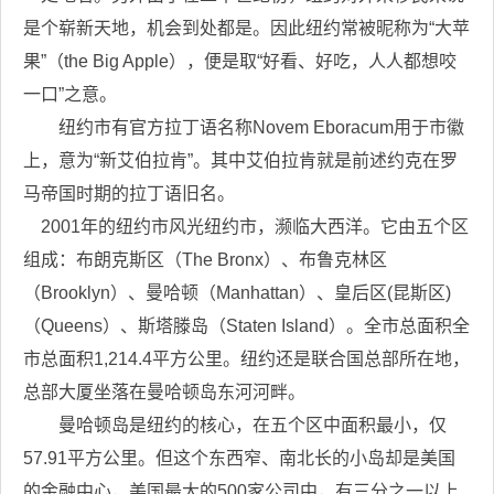
是个崭新天地，机会到处都是。因此纽约常被昵称为“大苹
果”（the Big Apple），便是取“好看、好吃，人人都想咬
一口”之意。
纽约市有官方拉丁语名称Novem Eboracum用于市徽
上，意为“新艾伯拉肯”。其中艾伯拉肯就是前述约克在罗
马帝国时期的拉丁语旧名。
2001年的纽约市风光纽约市，濒临大西洋。它由五个区
组成：布朗克斯区（The Bronx）、布鲁克林区
（Brooklyn）、曼哈顿（Manhattan）、皇后区(昆斯区)
（Queens）、斯塔滕岛（Staten Island）。全市总面积全
市总面积1,214.4平方公里。纽约还是联合国总部所在地，
总部大厦坐落在曼哈顿岛东河河畔。
曼哈顿岛是纽约的核心，在五个区中面积最小，仅
57.91平方公里。但这个东西窄、南北长的小岛却是美国
的金融中心，美国最大的500家公司中，有三分之一以上