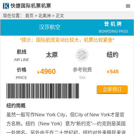
快捷国际机票机票
现在位置：
首页
>
北美洲
> 正文
登机牌
汉莎航空
BOARDING PASS
*
提示：国际航班变动比较大，
机票比较紧张*
航线
太原
纽约
AIR LINE
价格
4960
参考税费
545
￥
￥
PRICE
TAX
立即预订
纽约
简概
虽然一般写作New York City，但City of New York才是官
方名称。纽约（New York）意为“新约克”―约克则是英国
一处地名。另外由于在二十世纪初，纽约对外来移民来说