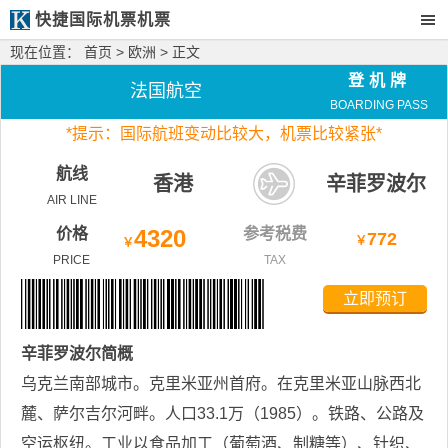
快捷国际机票机票
现在位置：
首页
>
欧洲
> 正文
登机牌
法国航空
BOARDING PASS
*
提示：国际航班变动比较大，
机票比较紧张*
航线
香港
辛菲罗波尔
AIR LINE
价格
4320
参考税费
772
￥
￥
PRICE
TAX
立即预订
辛菲罗波尔
简概
乌克兰南部城市。克里米亚州首府。在克里米亚山脉西北
麓、萨尔吉尔河畔。人口33.1万（1985）。铁路、公路及
空运枢纽。工业以食品加工（葡萄酒、制糖等）、针织、