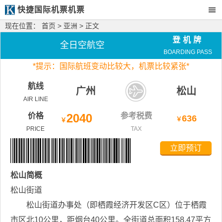
快捷国际机票机票
现在位置：
首页
>
亚洲
> 正文
登机牌
全日空航空
BOARDING PASS
*
提示：国际航班变动比较大，
机票比较紧张*
航线
广州
松山
AIR LINE
价格
2040
参考税费
636
￥
￥
PRICE
TAX
立即预订
松山
简概
松山街道
松山街道办事处（即栖霞经济开发区C区）位于栖霞
市区北10公里，距烟台40公里。全街道总面积158.47平方