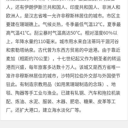
人，还有伊朗伊斯兰共和国人、印度共和国人、非洲人和
欧洲人，是汉志省唯一允许非穆斯林居住的城市。市区主
要建在珊瑚礁上。气候炎热，冬季最低气温12℃，夏季最
高气温41℃。刮尘暴时气温高达50℃。相对湿度60％以
上，年降水量约110毫米。城市用水来自法蒂玛干涸河谷
和索勒塔纳泉。古代曾为东西方贸易的中途港。由于靠近
麦加（相距约70公里），十七世纪起又作为朝圣者的转运
港而兴盛，每年旅客多达数十万人。该城又是西方省唯一
准许非穆斯林居住的城市，沙特阿拉伯外交部与外国使节
驻此。有制造宗教用品（如用黑珊瑚制造的念珠）、地
毯、陶器等手工业与渔业。已建有轧钢、汽车和拖拉机装
配、炼油、水泥、服装、木器、肥皂、糖果、皮革等工
厂。还扩大港口，建立海水淡化厂等。