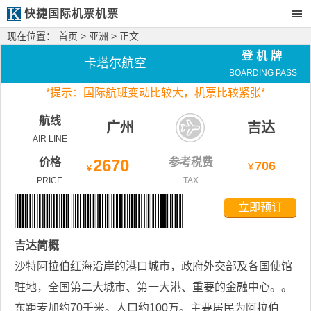
快捷国际机票机票
现在位置：
首页
>
亚洲
> 正文
登机牌
卡塔尔航空
BOARDING PASS
*
提示：国际航班变动比较大，
机票比较紧张*
航线
广州
吉达
AIR LINE
价格
2670
参考税费
706
￥
￥
PRICE
TAX
立即预订
吉达
简概
沙特阿拉伯红海沿岸的港口城市，政府外交部及各国使馆
驻地，全国第二大城市、第一大港、重要的金融中心。。
东距麦加约70千米。人口约100万。主要居民为阿拉伯