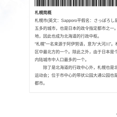
札幌
简概
札幌市(英文：Sapporo平假名：さっぽ
五多的城市，也是日本的政令指定都市之一
地，因此也成为北海道的行政中枢。
“札幌”一名来源于阿伊努语，意为“大河川
区中最北方的一个。除此之外，由于日本是
内陆城市中人口最多的一个。
除了是北海道的行政中心外，札幌也是北海
运动会；位于市中心的带状公园大通公园也
都市。