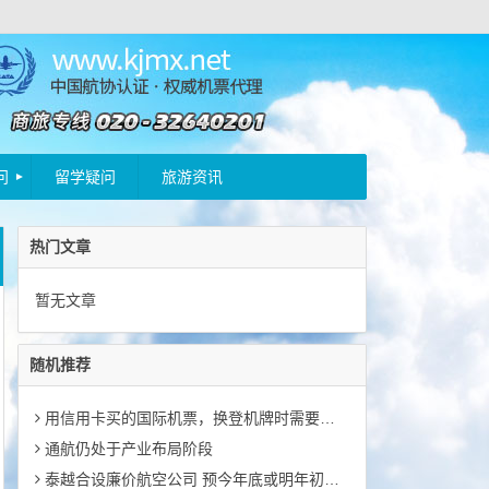
问
留学疑问
旅游资讯
热门文章
暂无文章
随机推荐
用信用卡买的国际机票，换登机牌时需要拿什么证件？
通航仍处于产业布局阶段
泰越合设廉价航空公司 预今年底或明年初运营