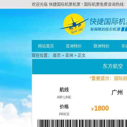
欢迎光临 快捷国际机票机票 ! 国际机票免费咨询热线：020
网站首页
亚洲特价
欧洲特价
非
现在位置：
首页
>
亚洲
> 正文
东方航空
*
重要
提示：国际
航线
广州
AIR LINE
价格
1800
￥
PRICE