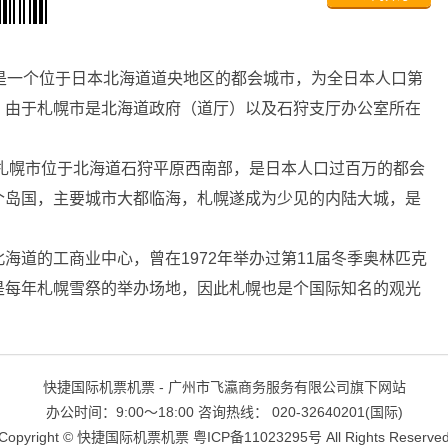
ろし是一个位于日本北海道道央地区的都会城市，为全日本人口第
。由于札幌市是北海道政府（道厅）以及石狩支厅办公室所在
”。札幌市位于北海道石狩平原西南部，是日本人口过百万的都会
个岛国，主要城市大都临海，札幌遂成为少见的内陆大城，是
道的工商业中心，曾在1972年举办过第11届冬季奥林匹克
是每年札幌雪祭的举办场地，因此札幌也是个国际知名的观光
快捷国际机票机票 - 广州市飞瀛商务服务有限公司旗下网站
办公时间：9:00～18:00 咨询热线： 020-32640201(国际)
Copyright ©
快捷国际机票机票
粤ICP备11023295号
All Rights Reserve