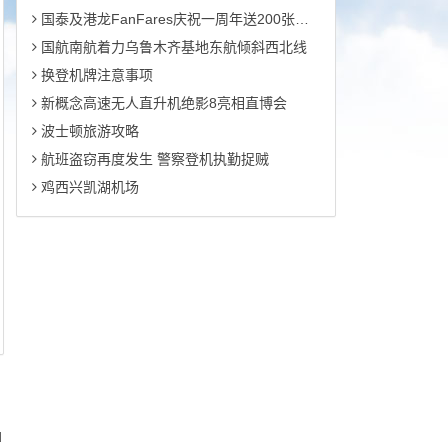
国泰及港龙FanFares庆祝一周年送200张机票
国航南航着力乌鲁木齐基地东航倾斜西北线
换登机牌注意事项
新概念高速无人直升机绝影8亮相直博会
波士顿旅游攻略
航班盗窃再度发生 警察登机执勤捉贼
鸡西兴凯湖机场
d