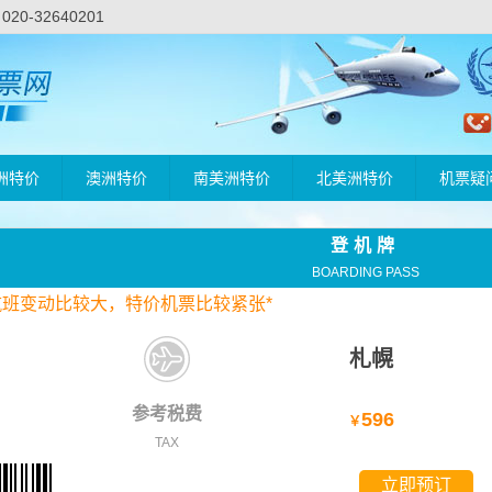
-32640201
洲特价
澳洲特价
南美洲特价
北美洲特价
机票疑
登机牌
BOARDING PASS
航班变动比较大，
特价
机票比较紧张*
札幌
参考税费
596
￥
TAX
立即预订