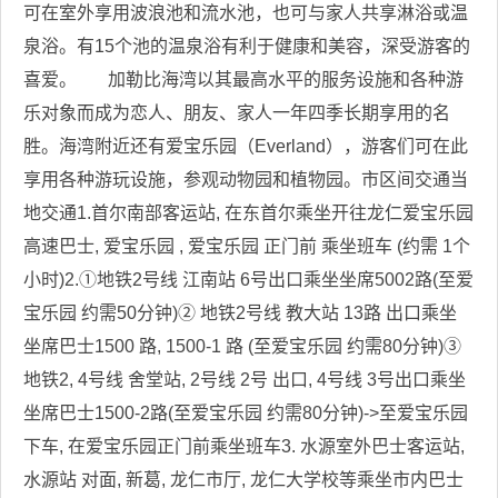
可在室外享用波浪池和流水池，也可与家人共享淋浴或温
泉浴。有15个池的温泉浴有利于健康和美容，深受游客的
喜爱。 加勒比海湾以其最高水平的服务设施和各种游
乐对象而成为恋人、朋友、家人一年四季长期享用的名
胜。海湾附近还有爱宝乐园（Everland），游客们可在此
享用各种游玩设施，参观动物园和植物园。市区间交通当
地交通1.首尔南部客运站, 在东首尔乘坐开往龙仁爱宝乐园
高速巴士, 爱宝乐园 , 爱宝乐园 正门前 乘坐班车 (约需 1个
小时)2.①地铁2号线 江南站 6号出口乘坐坐席5002路(至爱
宝乐园 约需50分钟)② 地铁2号线 教大站 13路 出口乘坐
坐席巴士1500 路, 1500-1 路 (至爱宝乐园 约需80分钟)③
地铁2, 4号线 舍堂站, 2号线 2号 出口, 4号线 3号出口乘坐
坐席巴士1500-2路(至爱宝乐园 约需80分钟)->至爱宝乐园
下车, 在爱宝乐园正门前乘坐班车3. 水源室外巴士客运站,
水源站 对面, 新葛, 龙仁市厅, 龙仁大学校等乘坐市内巴士