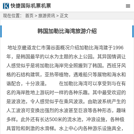
快捷国际机票机票
现在位置：
首页
>
旅游资讯
> 正文
韩国加勒比海湾旅游介绍
地址京畿道龙仁市蒲谷面概况介绍加勒比海湾建于1996
年，是韩国最早的以水为主题的水上公园。其异国情调让
人感觉似乎是将加勒比海岸完全照搬到了韩国。西班牙风
格的石结构建筑，亚热带植物，遇难船只等展物和海水和
谐配合，十分浪漫。 在加勒比海湾可以享受到与在有
名的海岸胜地上游玩时一样的各种乐趣。其中最受欢迎的
是波浪池，令人感觉似乎在乘风波浪。由助波系统产生的
人工波浪可变换出强烈的水波甚至巨浪等各种形态，趣味
多样。此外还有长达500米的流水池，冲浪设施，各种极
具冒险和刺激的水滑梯。水上中心内各种游乐设施具全，