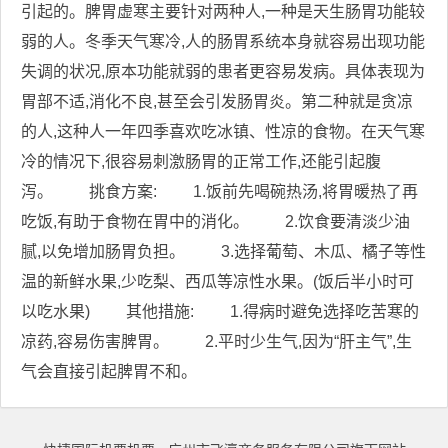
引起的。脾胃虚寒主要针对两种人,一种是天生肠胃功能较
弱的人。冬季天气寒冷,人的肠胃系统本身就容易出现功能
失调的状况,原本功能就弱的患者更容易发病。具体表现为
胃部不适,消化不良,甚至会引发肠胃炎。第二种就是贪凉
的人,这种人一年四季喜欢吃冰镇、性凉的食物。在天气寒
冷的情况下,很容易刺激肠胃的正常工作,还能引起腹
泻。 挑食方案: 1.饭前先喝碗热汤,将胃暖热了再
吃饭,有助于食物在胃中的消化。 2.饮食要清淡少油
腻,以免增加肠胃负担。 3.选择葡萄、木瓜、橘子等性
温的新鲜水果,少吃梨、西瓜等凉性水果。(饭后半小时可
以吃水果) 其他措施: 1.得病时避免选择吃苦寒的
凉药,容易伤害脾胃。 2.平时少生气,因为“肝主气”,生
气会直接引起脾胃不和。