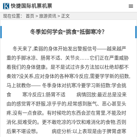
快捷国际机票机票
现在位置：
首页
>
旅游资讯
> 正文
冬季如何学会“挑食”抵御寒冷？
冬天来了,柔弱的身体开始发出警报信号——越来越严
重的手脚冰凉、肠胃不适、关节炎……它们正在严重威胁
着我们的身体健康。是不是试过许多方法加以杜绝却都不
奏效?没关系,应对身体的各种寒冷反应,需要学学新的招数,
马上就教你—— 冬季身体对抗寒冷要学习新招数:学会挑
食 寒冷反应1:肠胃不适 病情回放:最近总是没来
由的感觉胃不舒服,凉乎乎的,经常感到胀气、恶心甚至头
疼,没有一点食欲。有时候吃的东西会淤在胃里,不能及时
消化,挺难受的。更不敢吃凉的冷饮和难消化的食物,否则
后果不堪设想。 病症分析:以上表现是由于脾胃虚寒