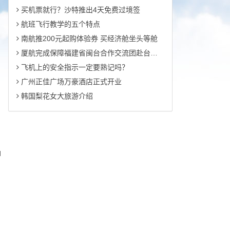
买机票就行？沙特推出4天免费过境签
航班飞行教学的五个特点
南航推200元起购体验券 买经济舱坐头等舱
厦航完成保障福建省闽台合作交流团赴台航班
飞机上的安全指示一定要熟记吗？
广州正佳广场万豪酒店正式开业
韩国梨花女大旅游介绍
d