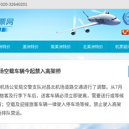
-32640201
洲特价
澳洲特价
南美洲特价
北美洲特价
机票疑
场空载车辆今起禁入高架桥
西机场公安局交警支队对昌北机场道路交通进行了调整。从7月
，旅客及行李下车后，送客车辆必须立即驶离，需要送行或等候
留；空载及迎接旅客车辆一律驶入停车场等候，禁止驶入高架
场排队营运。