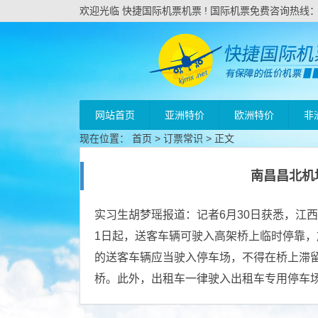
欢迎光临 快捷国际机票机票 ! 国际机票免费咨询热线：020
网站首页
亚洲特价
欧洲特价
非
现在位置：
首页
>
订票常识
> 正文
南昌昌北机
实习生胡梦瑶报道：记者6月30日获悉，江
1日起，送客车辆可驶入高架桥上临时停靠
的送客车辆应当驶入停车场，不得在桥上滞
桥。此外，出租车一律驶入出租车专用停车