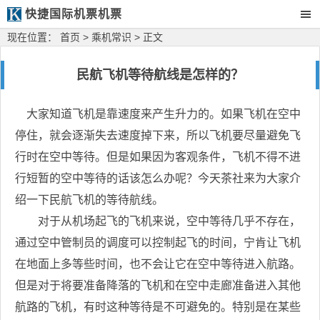
快捷国际机票机票
现在位置：
首页
>
乘机常识
> 正文
民航飞机等待航线是怎样的？
大家知道飞机是靠速度来产生升力的。如果飞机在空中
停住，就会逐渐失去速度掉下来，所以飞机要尽量避免飞
行时在空中等待。但是如果因为客观条件，飞机不得不进
行短暂的空中等待的话该怎么办呢？今天茶社来为大家介
绍一下民航飞机的等待航线。
对于从机场起飞的飞机来说，空中等待几乎不存在，
通过空中管制员的调度可以控制起飞的时间，宁肯让飞机
在地面上多等些时间，也不会让它在空中等待进入航路。
但是对于将要准备降落的飞机和在空中走廊准备进入其他
航路的飞机，有时这种等待是不可避免的。特别是在某些