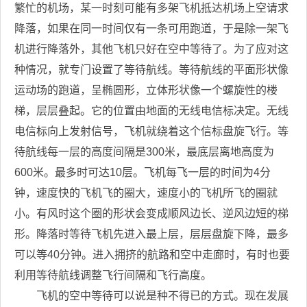
繁忙的机场，某一时刻可能有多架飞机抵达机场上空请求
降落，如果在同一时间仅有一条可用跑道，于是除一架飞
机进行降落外，其他飞机只好在空中等待了。为了应对这
种情况，就专门设置了等待航线。等待航线的平面形状像
运动场的跑道，呈椭圆形，立体形状像一个螺旋性的楼
梯，层层叠起。它的位置由地面的无线电信标决定。无线
电信标向上发射信号，飞机就绕着这个信标盘旋飞行。等
待航线每一层的高度间隔是300米，最底层离地高度为
600米。最多时可达10层。飞机每飞一层的时间为4分
钟，速度快的飞机飞的圈大，速度小的飞机所飞的圈就
小。有风时这个圈的形状会变成顺风边长、逆风边短的梯
形。降落时等待飞机先进入最上层，层层盘旋下降，最多
可以等40分钟。进入拥挤的航路和空中走廊时，有时也要
利用等待航线调整飞行间隔和飞行高度。
飞机的空中等待可以说是种不得已的方式。现在发展